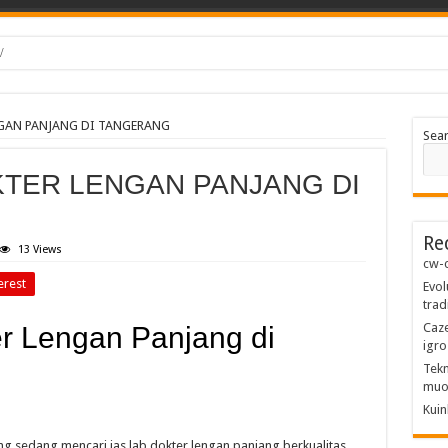
/
NGAN PANJANG DI TANGERANG
Sea
KTER LENGAN PANJANG DI
Re
13 Views
cw-c
erest
Evol
trad
Caze
er Lengan Panjang di
igro
Tekn
muo
Kuin
g sedang mencari jas lab dokter lengan panjang berkualitas