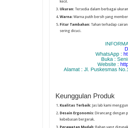
kecil.
Ukuran
: Tersedia dalam berbagai ukuran,
Warna
: Warna putih bersih yang memberi
Fitur Tambahan
: Tahan terhadap cairan 
sering dicuci.
INFORMA
D
WhatsApp :
h
Buka : Seni
Website :
htt
Alamat : Jl. Puskesmas No.
Keunggulan Produk
Kualitas Terbaik
: Jas lab kami menggu
Desain Ergonomis
: Dirancang dengan 
kebebasan bergerak.
Perawatan Mudah
: Bahan yang diguna