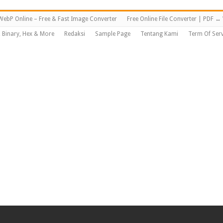
WebP Online – Free & Fast Image Converter
Free Online File Converter | PDF 
, Binary, Hex & More
Redaksi
Sample Page
Tentang Kami
Term Of Serv