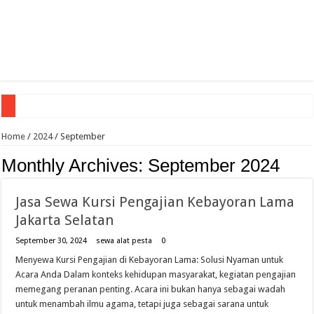
Evoluzione storica del gioco d'azzardo dalla tradizione all'era digitale
Home
/
2024
/
September
Cazeus vodnik za začetnike: kaj preveriti pred prvo igro
Monthly Archives:
September 2024
Teknologiset innovaatiot vedonlyönnissä miten ne muokkaavat pelikokemusta
Kuinka julkisuuden henkilöt voittavat uhkapeleissä
Jasa Sewa Kursi Pengajian Kebayoran Lama
Jakarta Selatan
cw-check-https://test.com/
Sensible Medical insurance Preparations
September 30, 2024
sewa alat pesta
0
Menyewa Kursi Pengajian di Kebayoran Lama: Solusi Nyaman untuk
Sensible Medical insurance Preparations
Acara Anda Dalam konteks kehidupan masyarakat, kegiatan pengajian
Coronavirus disease 2019
memegang peranan penting. Acara ini bukan hanya sebagai wadah
untuk menambah ilmu agama, tetapi juga sebagai sarana untuk
Guide des Meilleurs Sites de Jeu en Ligne pour 2026: Top Casino