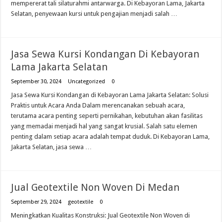
mempererat tali silaturahmi antarwarga. Di Kebayoran Lama, Jakarta
Онлайн Казино України Фавбет казино Рейтинг Найкращих Сайтів
Selatan, penyewaan kursi untuk pengajian menjadi salah …
Jasa Sewa Kursi Kondangan Di Kebayoran
Lama Jakarta Selatan
September 30, 2024
Uncategorized
0
Jasa Sewa Kursi Kondangan di Kebayoran Lama Jakarta Selatan: Solusi
Praktis untuk Acara Anda Dalam merencanakan sebuah acara,
terutama acara penting seperti pernikahan, kebutuhan akan fasilitas
yang memadai menjadi hal yang sangat krusial. Salah satu elemen
penting dalam setiap acara adalah tempat duduk. Di Kebayoran Lama,
Jakarta Selatan, jasa sewa …
Jual Geotextile Non Woven Di Medan
September 29, 2024
geotextile
0
Meningkatkan Kualitas Konstruksi: Jual Geotextile Non Woven di