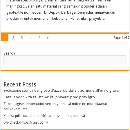
material konstruksi yang efisien dan ramah lingkungan semakin
meningkat. Salah satu material yang semakin populer adalah
geotextile non woven. Di Depok, berbagai penyedia menawarkan
produk ini untuk memenuhi kebutuhan konstruksi, proyek …
1
2
3
4
5
»
Page 1 of 5
Search
Recent Posts
Evoluzione storica del gioco d'azzardo dalla tradizione all'era digitale
Cazeus vodnik za začetnike: kaj preveriti pred prvo igro
Teknologiset innovaatiot vedonlyönnissä miten ne muokkaavat
pelikokemusta
Kuinka julkisuuden henkilöt voittavat uhkapeleissä
cw-check-https://test.com/