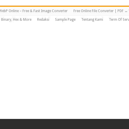
WebP Online – Free & Fast Image Converter
Free Online File Converter | PDF 
, Binary, Hex & More
Redaksi
Sample Page
Tentang Kami
Term Of Serv