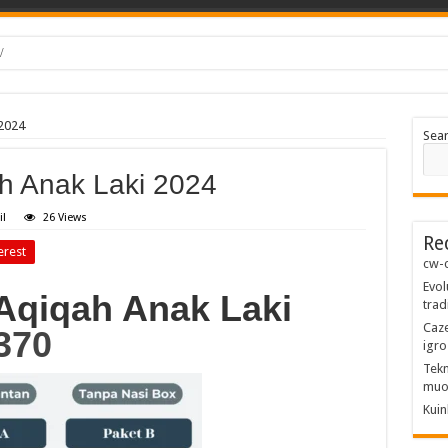
/
 2024
Sea
ah Anak Laki 2024
il
26 Views
Re
erest
cw-c
Evol
 Aqiqah Anak Laki
trad
Caze
370
igro
Tekn
muo
Kuin