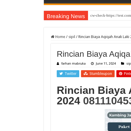
Breaking News
cw-check-https://test.com
Home
/
sipil
/
Rincian Biaya Aqiqah Anak Laki
Rincian Biaya Aqiq
farhan mabruka
June 11, 2024
sip
Twitter
Stumbleupon
Pint
Rincian Biaya
2024
08111045