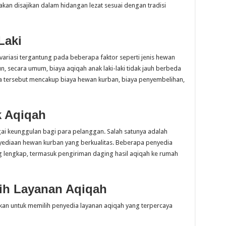
akan disajikan dalam hidangan lezat sesuai dengan tradisi
Laki
rvariasi tergantung pada beberapa faktor seperti jenis hewan
, secara umum, biaya aqiqah anak laki-laki tidak jauh berbeda
 tersebut mencakup biaya hewan kurban, biaya penyembelihan,
k Aqiqah
ai keunggulan bagi para pelanggan. Salah satunya adalah
diaan hewan kurban yang berkualitas. Beberapa penyedia
 lengkap, termasuk pengiriman daging hasil aqiqah ke rumah
lih Layanan Aqiqah
ikan untuk memilih penyedia layanan aqiqah yang terpercaya