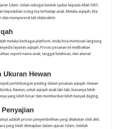
aran Islam. Selain sebagai bentuk syukur kepada Allah SWT,
 kepedulian orang tua terhadap anak. Melalui aqiqah, kita
 dan mempererat tali silaturahmi.
iqah
dah melalui berbagai platform. Anda bisa memesan langsung
enyedia layanan aqiqah. Proses pesanan ini melibatkan
uhkan seperti nama anak, tanggal kelahiran, dan alamat
an Ukuran Hewan
enjadi pertimbangan penting dalam pesanan aqiqah. Hewan
omba. Namun, untuk aqiqah anak laki-laki, biasanya lebih
nya yang lebih besar dan memberikan lebih banyak daging.
 Penyajian
jutnya adalah proses penyembelihan yang dilakukan oleh ahli.
ara yang telah ditetapkan dalam ajaran Islam. Setelah