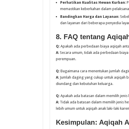
Perhatikan Kualitas Hewan Kurban
: 
memastikan keberkahan dalam pelaksana
Bandingkan Harga dan Layanan
: Seb
dan layanan dari beberapa penyedia laya
8. FAQ tentang Aqiqa
Q
: Apakah ada perbedaan biaya aqiqah anta
A
: Secara umum, tidak ada perbedaan biaya y
perempuan.
Q
: Bagaimana cara menentukan jumlah dagi
A
: Jumlah daging yang cukup untuk aqiqah 
diundang dan kebutuhan keluarga.
Q
: Apakah ada batasan dalam memilih jenis 
A
: Tidak ada batasan dalam memilih jenis h
lebih umum untuk aqiqah anak laki-laki karen
Kesimpulan: Aqiqah A