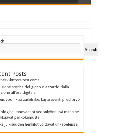
rch
Search
cent Posts
heck-https://test.com/
uzione storica del gioco d'azzardo dalla
izione all'era digitale
us vodnik za začetnike: kaj preveriti pred prvo
ologiset innovaatiot vedonlyönnissä miten ne
kkaavat pelikokemusta
ka julkisuuden henkilöt voittavat uhkapeleissä