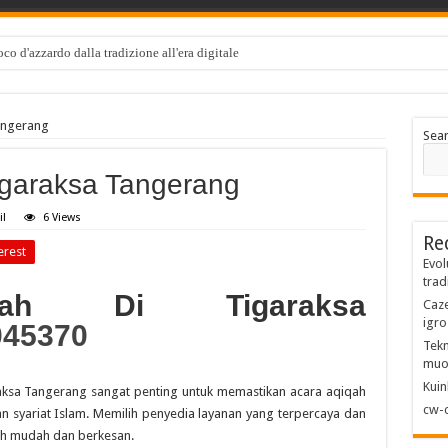
co d'azzardo dalla tradizione all'era digitale
e: kaj preveriti pred prvo igro
t vedonlyönnissä miten ne muokkaavat pelikokemusta
angerang
Sea
löt voittavat uhkapeleissä
igaraksa Tangerang
/
ce Preparations
il
6 Views
Re
ce Preparations
erest
Evol
9
trad
qah Di Tigaraksa
Caze
s de Jeu en Ligne pour 2026: Top Casino
igro
045370
Фавбет казино Рейтинг Найкращих Сайтів
Tekn
muo
Kuin
aksa Tangerang sangat penting untuk memastikan acara aqiqah
cw-c
n syariat Islam. Memilih penyedia layanan yang terpercaya dan
ih mudah dan berkesan.