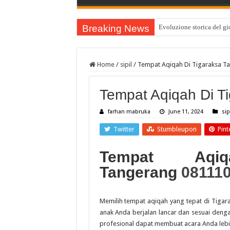
Breaking News
Evoluzione storica del gio
Cazeus vodnik za začetnik
Teknologiset innovaatio
Home
/
sipil
/
Tempat Aqiqah Di Tigaraksa T
Kuinka julkisuuden henki
Tempat Aqiqah Di T
cw-check-https://test.com
Sensible Medical insuran
farhan mabruka
June 11, 2024
sip
Sensible Medical insuran
Twitter
Stumbleupon
Pint
Coronavirus disease 201
Tempat Aqi
Guide des Meilleurs Site
Tangerang
08111
Онлайн Казино України 
Memilih tempat aqiqah yang tepat di Tigar
anak Anda berjalan lancar dan sesuai denga
profesional dapat membuat acara Anda leb