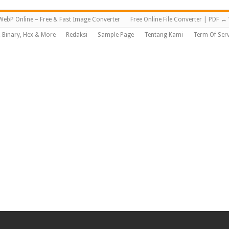
WebP Online – Free & Fast Image Converter
Free Online File Converter | PDF 
, Binary, Hex & More
Redaksi
Sample Page
Tentang Kami
Term Of Serv