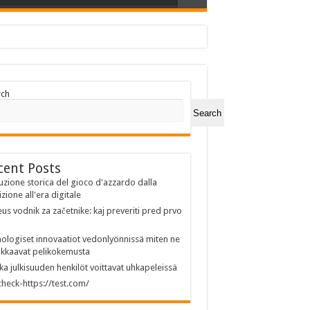
rch
Search
cent Posts
uzione storica del gioco d'azzardo dalla
izione all'era digitale
us vodnik za začetnike: kaj preveriti pred prvo
ologiset innovaatiot vedonlyönnissä miten ne
kkaavat pelikokemusta
ka julkisuuden henkilöt voittavat uhkapeleissä
heck-https://test.com/