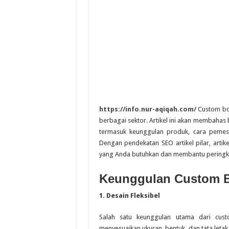
https://info.nur-aqiqah.com/
Custom box
berbagai sektor. Artikel ini akan membahas
termasuk keunggulan produk, cara pemesa
Dengan pendekatan SEO artikel pilar, art
yang Anda butuhkan dan membantu peringka
Keunggulan Custom B
1. Desain Fleksibel
Salah satu keunggulan utama dari cus
menyesuaikan ukuran, bentuk, dan tata letak