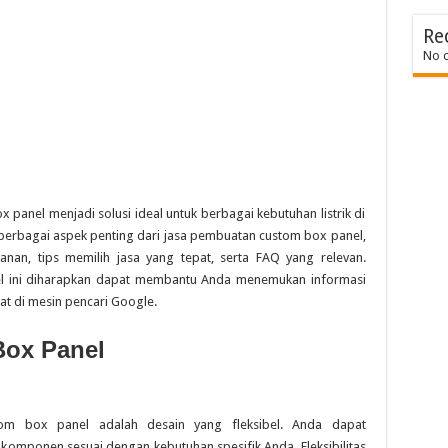
Re
No 
 panel menjadi solusi ideal untuk berbagai kebutuhan listrik di
 berbagai aspek penting dari jasa pembuatan custom box panel,
nan, tips memilih jasa yang tepat, serta FAQ yang relevan.
ikel ini diharapkan dapat membantu Anda menemukan informasi
t di mesin pencari Google.
ox Panel
tom box panel adalah desain yang fleksibel. Anda dapat
 komponen sesuai dengan kebutuhan spesifik Anda. Fleksibilitas