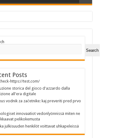
rch
Search
cent Posts
heck-https://test.com/
uzione storica del gioco d'azzardo dalla
izione all'era digitale
us vodnik za začetnike: kaj preveriti pred prvo
ologiset innovaatiot vedonlyönnissä miten ne
kkaavat pelikokemusta
ka julkisuuden henkilöt voittavat uhkapeleissä