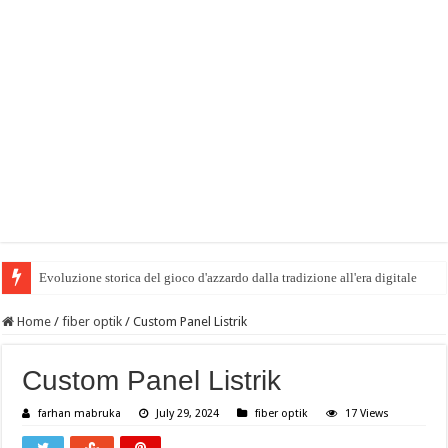
Evoluzione storica del gioco d'azzardo dalla tradizione all'era digitale
Home
/
fiber optik
/
Custom Panel Listrik
Custom Panel Listrik
farhan mabruka
July 29, 2024
fiber optik
17 Views