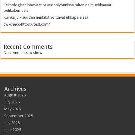
Teknologiset innovaatiot vedonlyönnissä miten ne muokkaavat
pelikokemusta
Kuinka julkisuuden henkilöt voittavat uhkapeleissä
cw-check-https://test.com/
Recent Comments
No comments to show.
Archives
August 2026
July 2026
May 2026
September 2025
July 2025
June 2025