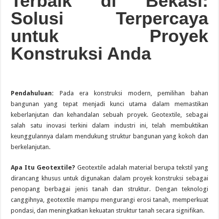
Terbaik di Bekasi:
Онлайн Казино України Фавбет казино Рейтинг Найкращих Сайтів
Solusi Terpercaya
untuk Proyek
Konstruksi Anda
Pendahuluan:
Pada era konstruksi modern, pemilihan bahan
bangunan yang tepat menjadi kunci utama dalam memastikan
keberlanjutan dan kehandalan sebuah proyek. Geotextile, sebagai
salah satu inovasi terkini dalam industri ini, telah membuktikan
keunggulannya dalam mendukung struktur bangunan yang kokoh dan
berkelanjutan.
Apa Itu Geotextile?
Geotextile adalah material berupa tekstil yang
dirancang khusus untuk digunakan dalam proyek konstruksi sebagai
penopang berbagai jenis tanah dan struktur. Dengan teknologi
canggihnya, geotextile mampu mengurangi erosi tanah, memperkuat
pondasi, dan meningkatkan kekuatan struktur tanah secara signifikan.