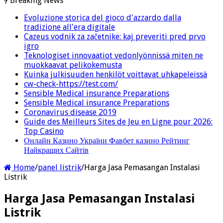
Breaking News
Evoluzione storica del gioco d'azzardo dalla
tradizione all'era digitale
Cazeus vodnik za začetnike: kaj preveriti pred prvo
igro
Teknologiset innovaatiot vedonlyönnissä miten ne
muokkaavat pelikokemusta
Kuinka julkisuuden henkilöt voittavat uhkapeleissä
cw-check-https://test.com/
Sensible Medical insurance Preparations
Sensible Medical insurance Preparations
Coronavirus disease 2019
Guide des Meilleurs Sites de Jeu en Ligne pour 2026:
Top Casino
Онлайн Казино України Фавбет казино Рейтинг
Найкращих Сайтів
Home
/
panel listrik
/
Harga Jasa Pemasangan Instalasi
Listrik
Harga Jasa Pemasangan Instalasi
Listrik