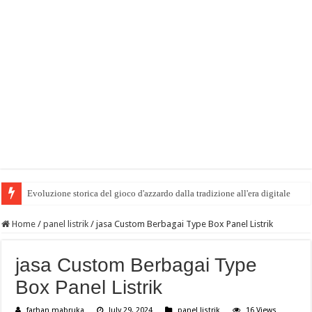
Evoluzione storica del gioco d'azzardo dalla tradizione all'era digitale
Home
/
panel listrik
/
jasa Custom Berbagai Type Box Panel Listrik
jasa Custom Berbagai Type
Box Panel Listrik
farhan mabruka
July 29, 2024
panel listrik
16 Views