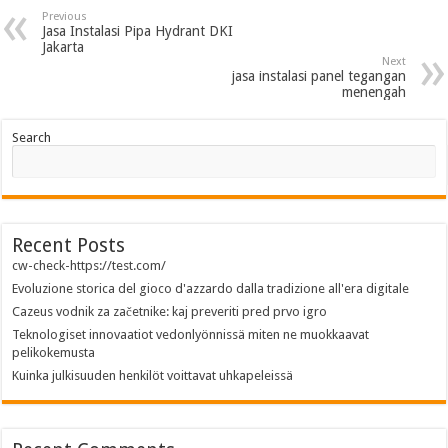
Previous
Jasa Instalasi Pipa Hydrant DKI
Jakarta
Next
jasa instalasi panel tegangan
menengah
Search
Recent Posts
cw-check-https://test.com/
Evoluzione storica del gioco d'azzardo dalla tradizione all'era digitale
Cazeus vodnik za začetnike: kaj preveriti pred prvo igro
Teknologiset innovaatiot vedonlyönnissä miten ne muokkaavat
pelikokemusta
Kuinka julkisuuden henkilöt voittavat uhkapeleissä