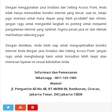
Dengan menggunakan Jasa Instalasi dan Setting Access Point, Anda
tidak hanya memastikan koneksi internet yang lancar saat ini, tetapi
juga investasi untuk masa depan yang lebih produktif dan efisien.
Jangan ragu untuk mengambil langkah ini penting untuk menjamin
pengalaman internet yang optimal. Segera pesan jasa ini dan nikmati
manfaatnya sekarang juga!
Dengan demikian, Anda telah siap untuk mengoptimalkan koneksi
internet Anda dengan Jasa Instalasi dan Setting Access Point. Jangan
ragu untuk menghubungi kami untuk konsultasi lebih lanjut atau
memesan layanan ini sesuai kebutuhan Anda.
Informasi dan Pemesanan
Whatsapp :
0811-103-1980
Alamat
Jl. Pengantin Ali No.68, RT.08/RW.06, Rambutan, Ciracas,
Jakarta Timur, DKI Jakarta 13830