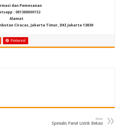
rmasi dan Pemesanan
tsapp :
081388800152
Alamat
mbutan Ciracas, Jakarta Timur, DKI Jakarta 13830
Pinterest
Next
Spesialis Panel Listrik Bekasi