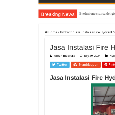
Breaking News
Evoluzione storica del gio
Home
/
Hydrant
/
Jasa Instalasi Fire Hydrant 
Jasa Instalasi Fire
farhan mabruka
July 29, 2024
Hyd
Twitter
Stumbleupon
Pint
Jasa Instalasi Fire H