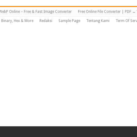
WebP Online – Free & Fast Image Converter
Free Online File Converter | PDF 
, Binary, Hex & More
Redaksi
Sample Page
Tentang Kami
Term Of Serv