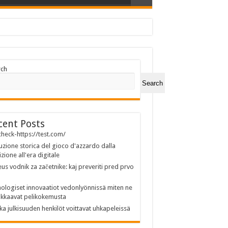
rch
Search
cent Posts
heck-https://test.com/
uzione storica del gioco d'azzardo dalla
izione all'era digitale
us vodnik za začetnike: kaj preveriti pred prvo
ologiset innovaatiot vedonlyönnissä miten ne
kkaavat pelikokemusta
ka julkisuuden henkilöt voittavat uhkapeleissä