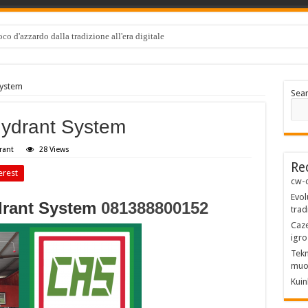
co d'azzardo dalla tradizione all'era digitale
System
Sea
 Hydrant System
rant
28 Views
Re
erest
cw-c
Evol
ydrant System
081388800152
trad
Caze
igro
Tekn
muo
Kuin