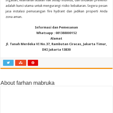
Ingatlah, keamanan adalah hak setiap individu, dan tindakan preventif
adalah kunci utama untuk mengurangi risiko kebakaran. Segera pesan
jasa instalasi pemasangan fire hydrant dan jadikan properti Anda
zona aman.
Informasi dan Pemesanan
Whatsapp :
081388800152
Alamat
Jl. Tanah Merdeka VI No.37, Rambutan Ciracas, Jakarta Timur,
DKI Jakarta 13830
About farhan mabruka