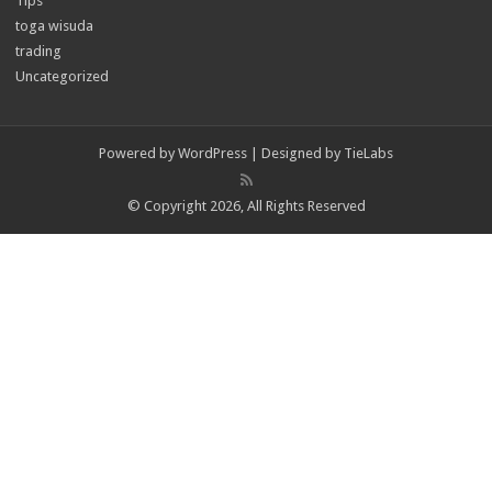
Tips
toga wisuda
trading
Uncategorized
Powered by
WordPress
| Designed by
TieLabs
© Copyright 2026, All Rights Reserved