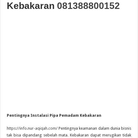
Kebakaran
081388800152
Guide des Meilleurs Sites de Jeu en Ligne pour 2026: Top Casino
Pentingnya Instalasi Pipa Pemadam Kebakaran
https://info.nur-aqiqah.com/
Pentingnya keamanan dalam dunia bisnis
tak bisa dipandang sebelah mata. Kebakaran dapat merugikan tidak