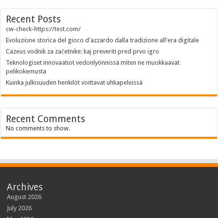
Recent Posts
cw-check-https://test.com/
Evoluzione storica del gioco d'azzardo dalla tradizione all'era digitale
Cazeus vodnik za začetnike: kaj preveriti pred prvo igro
Teknologiset innovaatiot vedonlyönnissä miten ne muokkaavat
pelikokemusta
Kuinka julkisuuden henkilöt voittavat uhkapeleissä
Recent Comments
No comments to show.
Archives
August 2026
July 2026