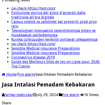
Breaking News
cw-check-https://test.com/
Evoluzione storica del gioco d'azzardo dalla
tradizione all'era digitale
Cazeus vodnik za začetnike: kaj preveriti pred prvo
igro
Teknologiset innovaatiot vedonlyönnissä miten ne
muokkaavat pelikokemusta
Kuinka julkisuuden henkilöt voittavat uhkapeleissä
cw-check-https://test.com/
Sensible Medical insurance Preparations
Sensible Medical insurance Preparations
Coronavirus disease 2019
Guide des Meilleurs Sites de Jeu en Ligne pour 2026:
Top Casino
Home
/
fire alarm
/
Jasa Intalasi Pemadam Kebakaran
Jasa Intalasi Pemadam Kebakaran
farhan mabruka
July 29, 2024
fire alarm
16 Views
Share