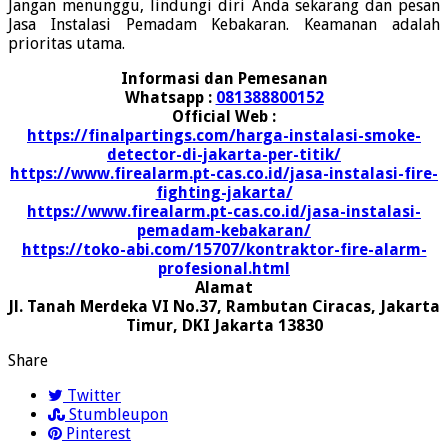
Jangan menunggu, lindungi diri Anda sekarang dan pesan
Jasa Instalasi Pemadam Kebakaran. Keamanan adalah
prioritas utama.
Informasi dan Pemesanan
Whatsapp :
081388800152
Official Web :
https://finalpartings.com/harga-instalasi-smoke-
detector-di-jakarta-per-titik/
https://www.firealarm.pt-cas.co.id/jasa-instalasi-fire-
fighting-jakarta/
https://www.firealarm.pt-cas.co.id/jasa-instalasi-
pemadam-kebakaran/
https://toko-abi.com/15707/kontraktor-fire-alarm-
profesional.html
Alamat
Jl. Tanah Merdeka VI No.37, Rambutan Ciracas, Jakarta
Timur, DKI Jakarta 13830
Share
Twitter
Stumbleupon
Pinterest