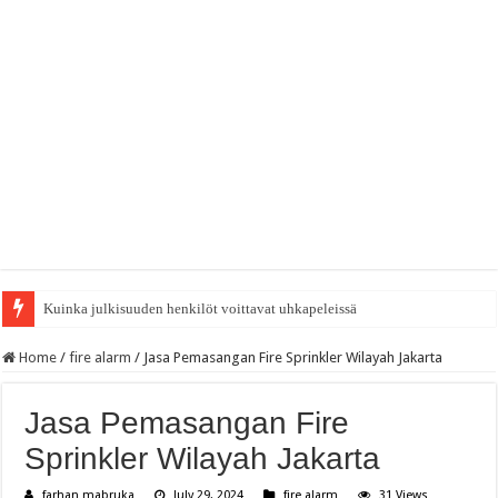
Kuinka julkisuuden henkilöt voittavat uhkapeleissä
Home
/
fire alarm
/
Jasa Pemasangan Fire Sprinkler Wilayah Jakarta
Jasa Pemasangan Fire
Sprinkler Wilayah Jakarta
farhan mabruka
July 29, 2024
fire alarm
31 Views