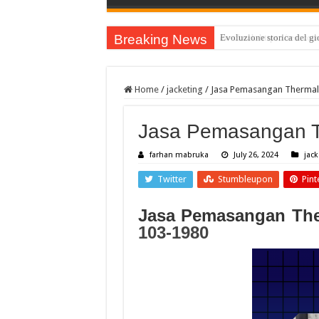
Breaking News
Evoluzione storica del gio
Home
/
jacketing
/
Jasa Pemasangan Thermal I
Jasa Pemasangan Th
farhan mabruka
July 26, 2024
jack
Twitter
Stumbleupon
Pint
Jasa Pemasangan The
103-1980