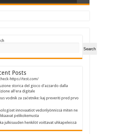
rch
Search
cent Posts
heck-https://test.com/
uzione storica del gioco d'azzardo dalla
izione all'era digitale
us vodnik za začetnike: kaj preveriti pred prvo
ologiset innovaatiot vedonlyönnissä miten ne
kkaavat pelikokemusta
ka julkisuuden henkilöt voittavat uhkapeleissä