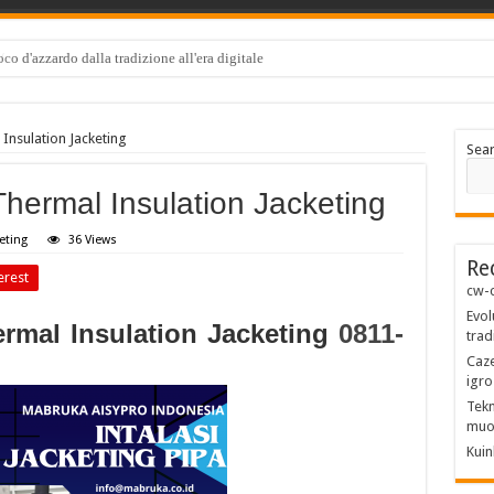
co d'azzardo dalla tradizione all'era digitale
nsulation Jacketing
Sea
ermal Insulation Jacketing
eting
36 Views
Re
erest
cw-c
Evol
rmal Insulation Jacketing
0811-
trad
Caze
igro
Tekn
muo
Kuin