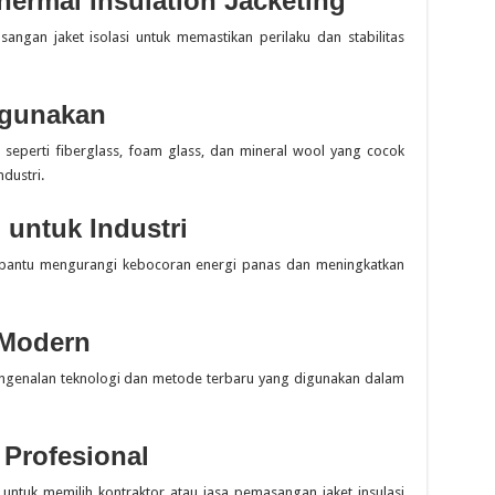
ermal Insulation Jacketing
ngan jaket isolasi untuk memastikan perilaku dan stabilitas
igunakan
l seperti fiberglass, foam glass, dan mineral wool yang cocok
ndustri.
 untuk Industri
bantu mengurangi kebocoran energi panas dan meningkatkan
 Modern
ngenalan teknologi dan metode terbaru yang digunakan dalam
 Profesional
untuk memilih kontraktor atau jasa pemasangan jaket insulasi