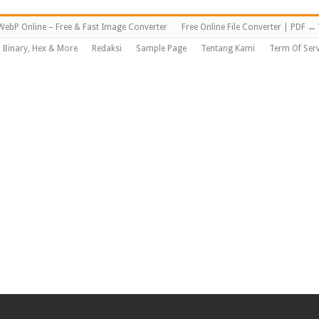
WebP Online – Free & Fast Image Converter
Free Online File Converter | PDF 
, Binary, Hex & More
Redaksi
Sample Page
Tentang Kami
Term Of Serv