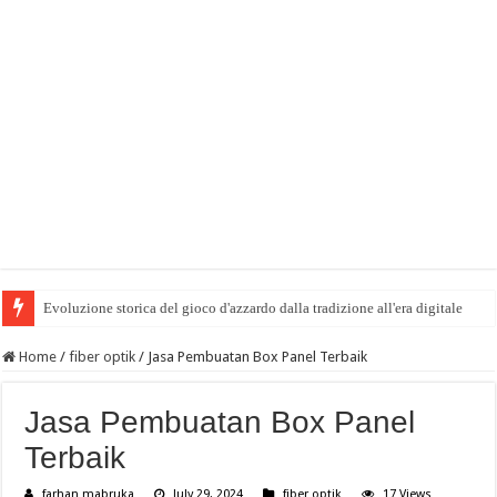
Evoluzione storica del gioco d'azzardo dalla tradizione all'era digitale
Home
/
fiber optik
/
Jasa Pembuatan Box Panel Terbaik
Jasa Pembuatan Box Panel
Terbaik
farhan mabruka
July 29, 2024
fiber optik
17 Views