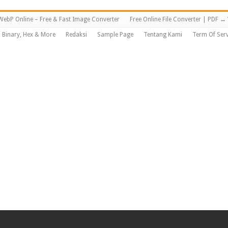
WebP Online – Free & Fast Image Converter
Free Online File Converter | PDF 
, Binary, Hex & More
Redaksi
Sample Page
Tentang Kami
Term Of Serv