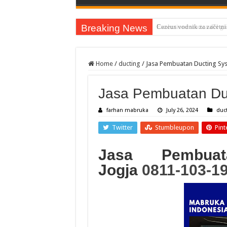
Breaking News
Cazeus vodnik za začetnik
Home
/
ducting
/
Jasa Pembuatan Ducting Sys
Jasa Pembuatan Du
farhan mabruka
July 26, 2024
duc
Twitter
Stumbleupon
Pint
Jasa Pembua
Jogja
0811-103-1