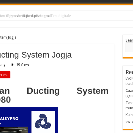
e: kaj preveriti pred prvo igro
tem Jogja
Sea
cting System Jogja
ting
10 Views
Re
erest
Evol
trad
tan Ducting System
Caze
igro
980
Tekn
muo
Kuin
cw-c