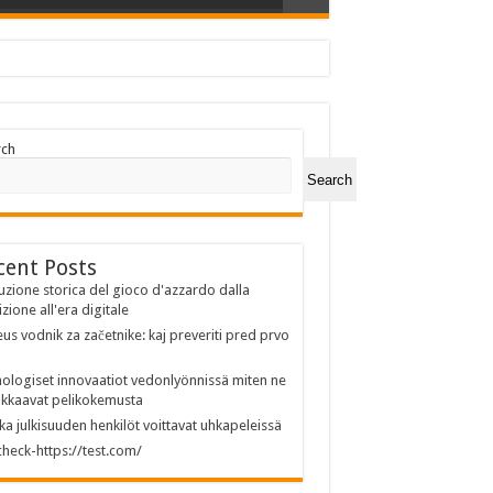
rch
Search
cent Posts
uzione storica del gioco d'azzardo dalla
izione all'era digitale
us vodnik za začetnike: kaj preveriti pred prvo
ologiset innovaatiot vedonlyönnissä miten ne
kkaavat pelikokemusta
ka julkisuuden henkilöt voittavat uhkapeleissä
heck-https://test.com/