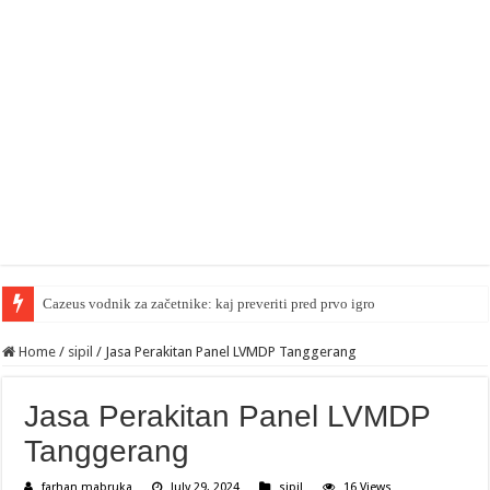
Cazeus vodnik za začetnike: kaj preveriti pred prvo igro
Home
/
sipil
/
Jasa Perakitan Panel LVMDP Tanggerang
Jasa Perakitan Panel LVMDP
Tanggerang
farhan mabruka
July 29, 2024
sipil
16 Views