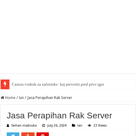
Cazeus vodnik za začetnike: kaj preveriti pred prvo igro
Home
/
lan
/
Jasa Perapihan Rak Server
Jasa Perapihan Rak Server
farhan mabruka
July 26, 2024
lan
23 Views