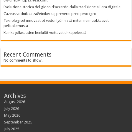
cw-check-https://test.com/
Evoluzione storica del gioco d'azzardo dalla tradizione all'era digitale
Cazeus vodnik za začetnike: kaj preveriti pred prvo igro
Teknologiset innovaatiot vedonlyönnissä miten ne muokkaavat
pelikokemusta
Kuinka julkisuuden henkilöt voittavat uhkapeleissä
Recent Comments
No comments to show.
Archives
August 2026
July 2026
May 2026
September 2025
July 2025