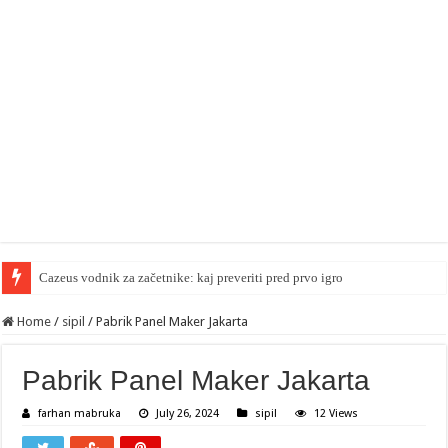
Cazeus vodnik za začetnike: kaj preveriti pred prvo igro
Home
/
sipil
/
Pabrik Panel Maker Jakarta
Pabrik Panel Maker Jakarta
farhan mabruka
July 26, 2024
sipil
12 Views