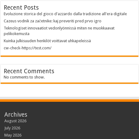
Recent Posts
Evoluzione storica del gioco d'azzardo dalla tradizione all'era digitale
Cazeus vodnik za začetnike: kaj preveriti pred prvo igro
Teknologiset innovaatiot vedonlyönnissä miten ne muokkaavat
pelikokemusta
Kuinka julkisuuden henkilöt voittavat uhkapeleissä
cw-check-https://test.com/
Recent Comments
No comments to show.
Archives
August 2026
July 2026
May 2026