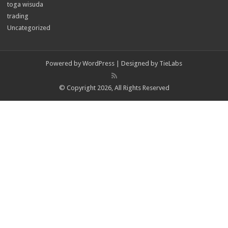
toga wisuda
trading
Uncategorized
Powered by
WordPress
| Designed by
TieLabs
© Copyright 2026, All Rights Reserved