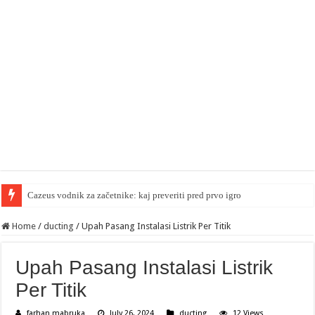
Cazeus vodnik za začetnike: kaj preveriti pred prvo igro
Home
/
ducting
/
Upah Pasang Instalasi Listrik Per Titik
Upah Pasang Instalasi Listrik
Per Titik
farhan mabruka
July 26, 2024
ducting
12 Views