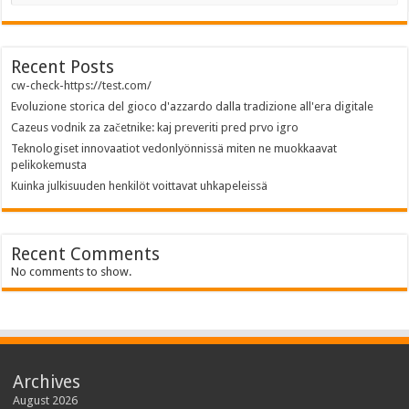
Recent Posts
cw-check-https://test.com/
Evoluzione storica del gioco d'azzardo dalla tradizione all'era digitale
Cazeus vodnik za začetnike: kaj preveriti pred prvo igro
Teknologiset innovaatiot vedonlyönnissä miten ne muokkaavat
pelikokemusta
Kuinka julkisuuden henkilöt voittavat uhkapeleissä
Recent Comments
No comments to show.
Archives
August 2026