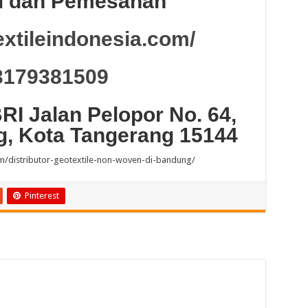
i dan Pemesanan
extileindonesia.com/
3179381509
I Jalan Pelopor No. 64,
g, Kota Tangerang 15144
com/distributor-geotextile-non-woven-di-bandung/
Pinterest