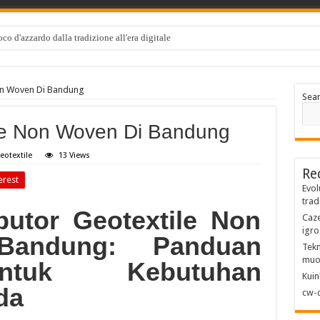
co d'azzardo dalla tradizione all'era digitale
Non Woven Di Bandung
Sea
tile Non Woven Di Bandung
eotextile
13 Views
Re
erest
Evol
trad
ibutor Geotextile Non
Caze
igro
andung: Panduan
Tekn
muo
ntuk Kebutuhan
Kuin
da
cw-c