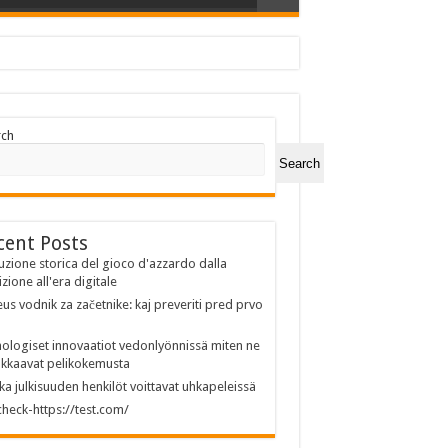
rch
Search
cent Posts
uzione storica del gioco d'azzardo dalla
izione all'era digitale
us vodnik za začetnike: kaj preveriti pred prvo
ologiset innovaatiot vedonlyönnissä miten ne
kkaavat pelikokemusta
ka julkisuuden henkilöt voittavat uhkapeleissä
heck-https://test.com/