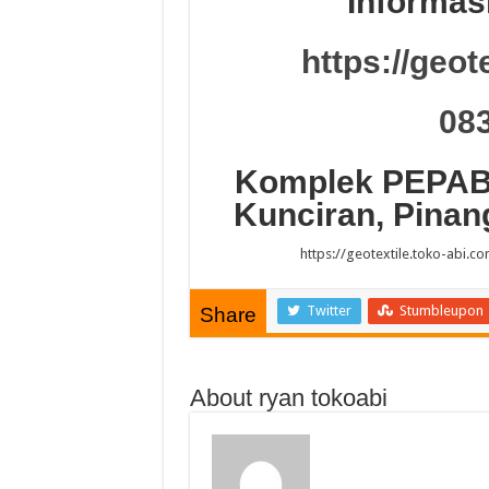
Informas
https://geot
08
Komplek PEPABR
Kunciran, Pinan
https://geotextile.toko-abi.
Twitter
Stumbleupon
Share
About ryan tokoabi