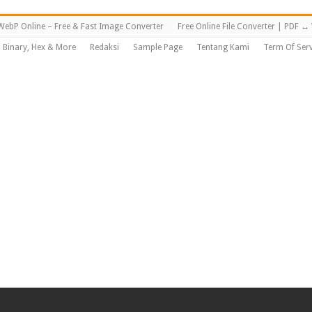
WebP Online – Free & Fast Image Converter
Free Online File Converter | PDF 
, Binary, Hex & More
Redaksi
Sample Page
Tentang Kami
Term Of Serv