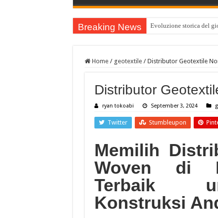
Breaking News
Evoluzione storica del gio
Home
/
geotextile
/
Distributor Geotextile 
Distributor Geotex
ryan tokoabi
September 3, 2024
g
Twitter
Stumbleupon
Pint
Memilih Distr
Woven di B
Terbaik u
Konstruksi An