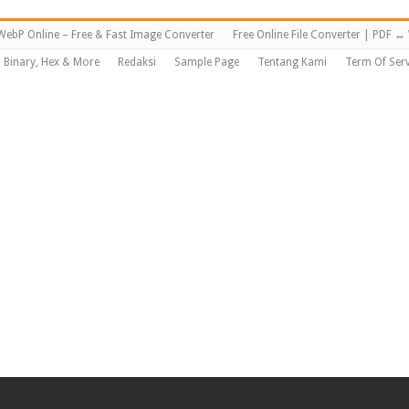
WebP Online – Free & Fast Image Converter
Free Online File Converter | PDF 
, Binary, Hex & More
Redaksi
Sample Page
Tentang Kami
Term Of Serv