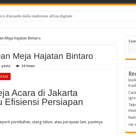
co d'azzardo dalla tradizione all'era digitale
an Meja Hajatan Bintaro
Sea
an Meja Hajatan Bintaro
t pesta
24 Views
Re
erest
Evol
trad
ja Acara di Jakarta
Caze
igro
 Efisiensi Persiapan
Tekn
muo
Kuin
perti pernikahan, ulang tahun, atau perayaan lain, pastinya
cw-c