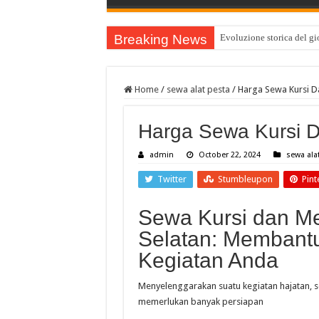
Breaking News
Evoluzione storica del gio
Home
/
sewa alat pesta
/
Harga Sewa Kursi D
Harga Sewa Kursi D
admin
October 22, 2024
sewa ala
Twitter
Stumbleupon
Pint
Sewa Kursi dan Me
Selatan: Membantu
Kegiatan Anda
Menyelenggarakan suatu kegiatan hajatan, se
memerlukan banyak persiapan