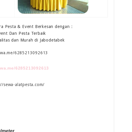
a Pesta & Event Berkesan dengan :
vent Dan Pesta Terbaik
alitas dan Murah di Jabodetabek
//wa.me/6285213092613
//wa.me/6285213092613
://sewa-alatpesta.com/
0/meter