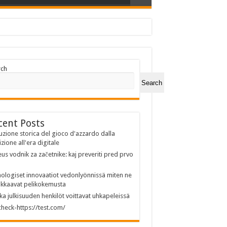
rch
Search
cent Posts
uzione storica del gioco d'azzardo dalla
izione all'era digitale
us vodnik za začetnike: kaj preveriti pred prvo
ologiset innovaatiot vedonlyönnissä miten ne
kkaavat pelikokemusta
ka julkisuuden henkilöt voittavat uhkapeleissä
heck-https://test.com/