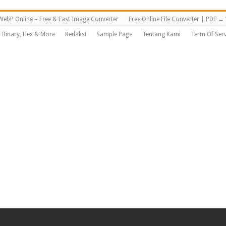
WebP Online – Free & Fast Image Converter
Free Online File Converter | PDF 
, Binary, Hex & More
Redaksi
Sample Page
Tentang Kami
Term Of Serv