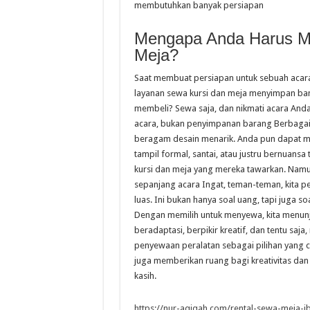
membutuhkan banyak persiapan
Mengapa Anda Harus Me
Meja?
Saat membuat persiapan untuk sebuah acar
layanan sewa kursi dan meja menyimpan bany
membeli? Sewa saja, dan nikmati acara And
acara, bukan penyimpanan barang Berbagai 
beragam desain menarik. Anda pun dapat me
tampil formal, santai, atau justru bernuansa
kursi dan meja yang mereka tawarkan. Nam
sepanjang acara Ingat, teman-teman, kita pe
luas. Ini bukan hanya soal uang, tapi juga 
Dengan memilih untuk menyewa, kita menunj
beradaptasi, berpikir kreatif, dan tentu saja
penyewaan peralatan sebagai pilihan yang c
juga memberikan ruang bagi kreativitas dan 
kasih.
https://nur-aqiqah.com/rental-sewa-meja-ib