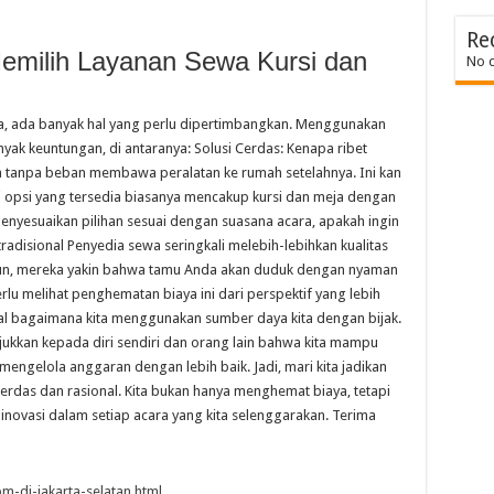
Re
milih Layanan Sewa Kursi dan
No 
a, ada banyak hal yang perlu dipertimbangkan. Menggunakan
ak keuntungan, di antaranya: Solusi Cerdas: Kenapa ribet
a tanpa beban membawa peralatan ke rumah setelahnya. Ini kan
opsi yang tersedia biasanya mencakup kursi dan meja dengan
nyesuaikan pilihan sesuai dengan suasana acara, apakah ingin
 tradisional Penyedia sewa seringkali melebih-lebihkan kualitas
un, mereka yakin bahwa tamu Anda akan duduk dengan nyaman
rlu melihat penghematan biaya ini dari perspektif yang lebih
soal bagaimana kita menggunakan sumber daya kita dengan bijak.
ukkan kepada diri sendiri dan orang lain bahwa kita mampu
, mengelola anggaran dengan lebih baik. Jadi, mari kita jadikan
erdas dan rasional. Kita bukan hanya menghemat biaya, tetapi
inovasi dalam setiap acara yang kita selenggarakan. Terima
m-di-jakarta-selatan.html