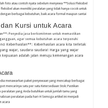
talah foto atau contoh nyata sebelum menyewa **Solusi Fleksibel
leksibel akan memiliki peralatan yang tidak hanya cocok untuk
kan dengan berbagai kebutuhan, baik acara formal maupun santai
dan Kursi untuk Acara
an**: Penyedia jasa berkomitmen untuk memastikan
gangguan, agar semua kebutuhan acara terpenuhi
ci Keberhasilan**: Keberhasilan acara kita terletak
yang wajar, saudara-saudara! Harga yang wajar
n kepuasan adalah jalan menuju kemenangan acara
Acara
edia menawarkan paket penyewaan yang mencakup berbagai
epot mencarinya satu per satu Ketersediaan Stok: Pastikan
ok peralatan yang Anda butuhkan untuk jumlah tamu yang
ehabisan peralatan pada hari-H Semoga artikel ini menjadi
n acara