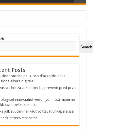
rch
Search
cent Posts
uzione storica del gioco d'azzardo dalla
izione all'era digitale
us vodnik za začetnike: kaj preveriti pred prvo
ologiset innovaatiot vedonlyönnissä miten ne
kkaavat pelikokemusta
ka julkisuuden henkilöt voittavat uhkapeleissä
heck-https://test.com/