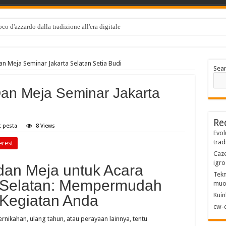
co d'azzardo dalla tradizione all'era digitale
n Meja Seminar Jakarta Selatan Setia Budi
Sea
an Meja Seminar Jakarta
Re
t pesta
8 Views
Evol
trad
erest
Caze
igro
dan Meja untuk Acara
Tekn
a Selatan: Mempermudah
muo
Kuin
Kegiatan Anda
cw-c
rnikahan, ulang tahun, atau perayaan lainnya, tentu