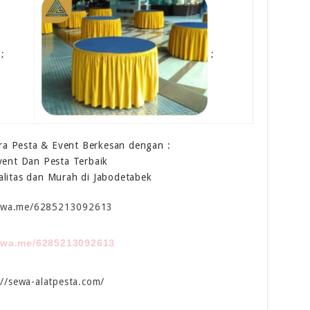
;
;
a Pesta & Event Berkesan dengan :
vent Dan Pesta Terbaik
alitas dan Murah di Jabodetabek
//wa.me/6285213092613
//wa.me/6285213092613
://sewa-alatpesta.com/