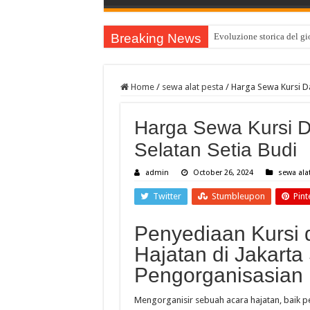
Breaking News
Evoluzione storica del gio
Home
/
sewa alat pesta
/
Harga Sewa Kursi Da
Harga Sewa Kursi D
Selatan Setia Budi
admin
October 26, 2024
sewa ala
Twitter
Stumbleupon
Pint
Penyediaan Kursi 
Hajatan di Jakart
Pengorganisasian 
Mengorganisir sebuah acara hajatan, baik pe