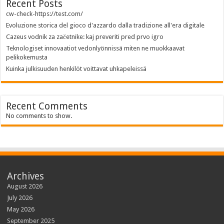
Recent Posts
cw-check-https://test.com/
Evoluzione storica del gioco d'azzardo dalla tradizione all'era digitale
Cazeus vodnik za začetnike: kaj preveriti pred prvo igro
Teknologiset innovaatiot vedonlyönnissä miten ne muokkaavat
pelikokemusta
Kuinka julkisuuden henkilöt voittavat uhkapeleissä
Recent Comments
No comments to show.
Archives
August 2026
July 2026
May 2026
September 2025