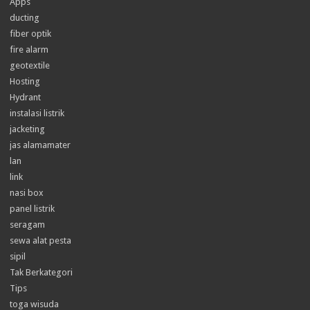
Apps
ducting
fiber optik
fire alarm
geotextile
Hosting
Hydrant
instalasi listrik
jacketing
jas alamamater
lan
link
nasi box
panel listrik
seragam
sewa alat pesta
sipil
Tak Berkategori
Tips
toga wisuda