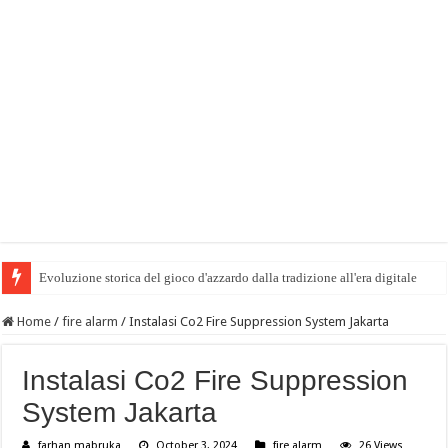
Evoluzione storica del gioco d'azzardo dalla tradizione all'era digitale
Home
/
fire alarm
/
Instalasi Co2 Fire Suppression System Jakarta
Instalasi Co2 Fire Suppression
System Jakarta
farhan mabruka
October 3, 2024
fire alarm
26 Views