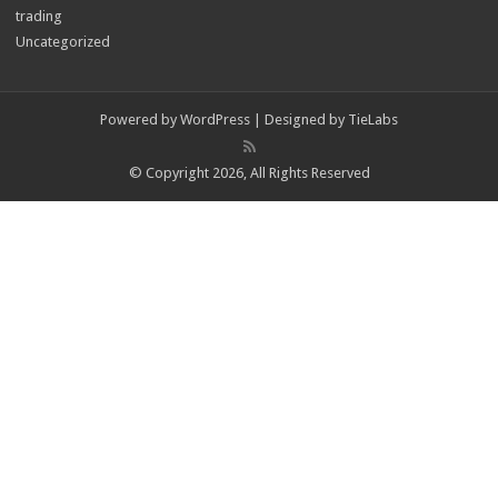
trading
Uncategorized
Powered by
WordPress
| Designed by
TieLabs
© Copyright 2026, All Rights Reserved