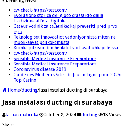
Breaking News
cw-check-https://test.com/
Evoluzione storica del gioco d'azzardo dalla
tradizione all'era digitale
Cazeus vodnik za začetnike: kaj preveriti pred prvo
igro
Teknologiset innovaatiot vedonlyönnissä miten ne
muokkaavat pelikokemusta
Kuinka julkisuuden henkilöt voittavat uhkapeleissä
cw-check-https://test.com/
Sensible Medical insurance Preparations
Sensible Medical insurance Preparations
Coronavirus disease 2019
Guide des Meilleurs Sites de Jeu en Ligne pour 2026:
Top Casino
Home
/
ducting
/
Jasa instalasi ducting di surabaya
Jasa instalasi ducting di surabaya
farhan mabruka
October 8, 2024
ducting
18 Views
Share