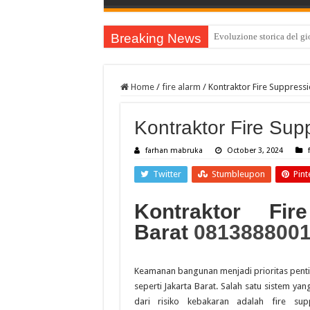
Breaking News
Cazeus vodnik za začetnik
Home
/
fire alarm
/
Kontraktor Fire Suppressi
Kontraktor Fire Sup
farhan mabruka
October 3, 2024
Twitter
Stumbleupon
Pint
Kontraktor Fir
Barat
081388800
Keamanan bangunan menjadi prioritas penti
seperti Jakarta Barat. Salah satu sistem
dari risiko kebakaran adalah fire su