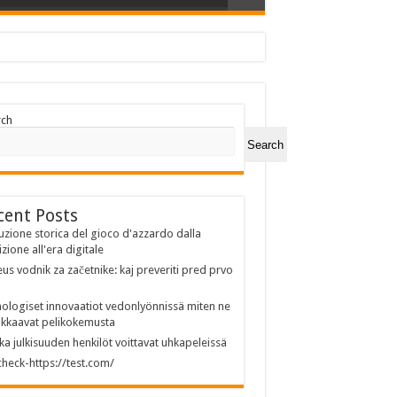
rch
Search
cent Posts
uzione storica del gioco d'azzardo dalla
izione all'era digitale
us vodnik za začetnike: kaj preveriti pred prvo
ologiset innovaatiot vedonlyönnissä miten ne
kkaavat pelikokemusta
ka julkisuuden henkilöt voittavat uhkapeleissä
heck-https://test.com/