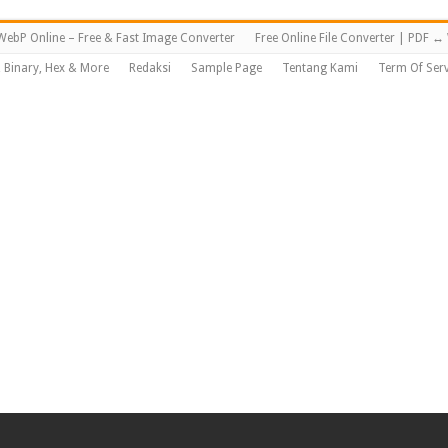
WebP Online – Free & Fast Image Converter
Free Online File Converter | PDF 
, Binary, Hex & More
Redaksi
Sample Page
Tentang Kami
Term Of Serv