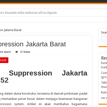
e: kaj preveriti pred prvo igro
on Jakarta Barat
Sea
pression Jakarta Barat
fire alarm
12 Views
Re
erest
Evol
trad
e Suppression Jakarta
Caze
igro
152
Tekn
muo
Kuin
ng dalam dunia konstruksi, terutama di daerah perkotaan padat
cw-c
 yang memainkan peran besar dalam menjaga keamanan bangunan
ppression system. Artikel ini akan membahas bagaimana