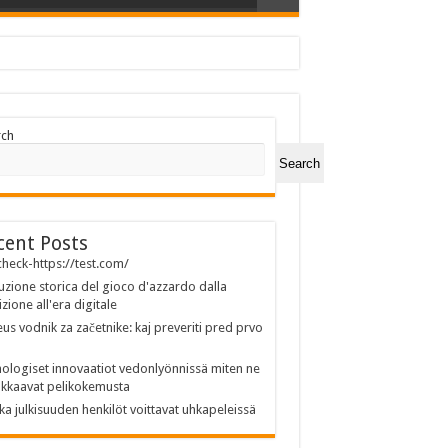
rch
Search
cent Posts
heck-https://test.com/
uzione storica del gioco d'azzardo dalla
izione all'era digitale
us vodnik za začetnike: kaj preveriti pred prvo
ologiset innovaatiot vedonlyönnissä miten ne
kkaavat pelikokemusta
ka julkisuuden henkilöt voittavat uhkapeleissä