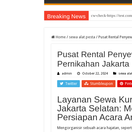
Breaking News
cw-check-https://test.com
Evoluzione storica del gio
Home
/
sewa alat pesta
/
Pusat Rental Penye
Pusat Rental Penye
Pernikahan Jakarta
admin
October 22, 2024
sewa ala
Twitter
Stumbleupon
Pint
Layanan Sewa Kurs
Jakarta Selatan:
Persiapan Acara A
Mengorganisir sebuah acara hajatan, seperti