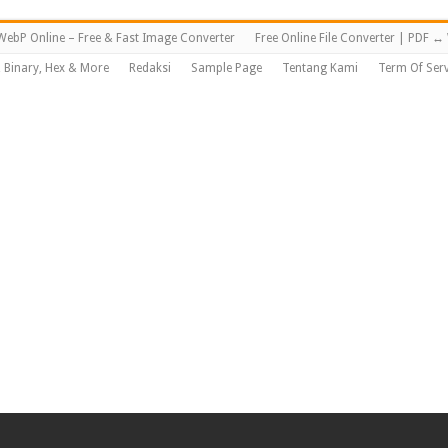
WebP Online – Free & Fast Image Converter
Free Online File Converter | PDF 
, Binary, Hex & More
Redaksi
Sample Page
Tentang Kami
Term Of Serv