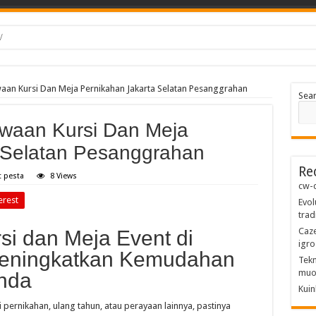
/
co d'azzardo dalla tradizione all'era digitale
waan Kursi Dan Meja Pernikahan Jakarta Selatan Pesanggrahan
Sea
waan Kursi Dan Meja
 Selatan Pesanggrahan
Re
t pesta
8 Views
cw-c
erest
Evol
trad
Caze
i dan Meja Event di
igro
 Meningkatkan Kemudahan
Tekn
muo
nda
Kuin
 pernikahan, ulang tahun, atau perayaan lainnya, pastinya