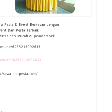
a Pesta & Event Berkesan dengan :
vent Dan Pesta Terbaik
alitas dan Murah di Jabodetabek
//wa.me/6285213092613
//wa.me/6285213092613
://sewa-alatpesta.com/