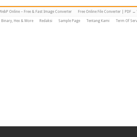
WebP Online – Free & Fast Image Converter
Free Online File Converter | PDF 
, Binary, Hex & More
Redaksi
Sample Page
Tentang Kami
Term Of Serv