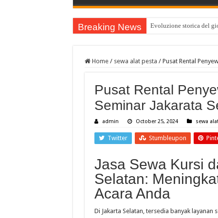
Breaking News
Evoluzione storica del gio
Home
/
sewa alat pesta
/
Pusat Rental Penye
Pusat Rental Penye
Seminar Jakarata 
admin
October 25, 2024
sewa ala
Twitter
Stumbleupon
Pint
Jasa Sewa Kursi d
Selatan: Meningkat
Acara Anda
Di Jakarta Selatan, tersedia banyak layanan