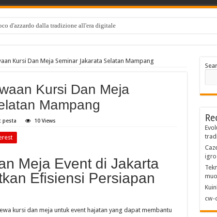
co d'azzardo dalla tradizione all'era digitale
waan Kursi Dan Meja Seminar Jakarata Selatan Mampang
Sea
waan Kursi Dan Meja
Selatan Mampang
Re
t pesta
10 Views
Evol
trad
erest
Caze
igro
an Meja Event di Jakarta
Tekn
kan Efisiensi Persiapan
muo
Kuin
cw-c
 sewa kursi dan meja untuk event hajatan yang dapat membantu