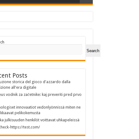
rch
Search
cent Posts
uzione storica del gioco d'azzardo dalla
izione all'era digitale
us vodnik za začetnike: kaj preveriti pred prvo
ologiset innovaatiot vedonlyönnissä miten ne
kkaavat pelikokemusta
ka julkisuuden henkilöt voittavat uhkapeleissä
heck-https://test.com/