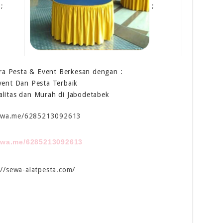
;
;
a Pesta & Event Berkesan dengan :
vent Dan Pesta Terbaik
alitas dan Murah di Jabodetabek
//wa.me/6285213092613
//wa.me/6285213092613
://sewa-alatpesta.com/