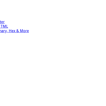
ter
 HTML
inary, Hex & More