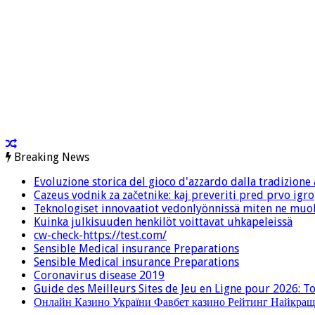
Breaking News
Evoluzione storica del gioco d'azzardo dalla tradizione a
Cazeus vodnik za začetnike: kaj preveriti pred prvo igro
Teknologiset innovaatiot vedonlyönnissä miten ne muo
Kuinka julkisuuden henkilöt voittavat uhkapeleissä
cw-check-https://test.com/
Sensible Medical insurance Preparations
Sensible Medical insurance Preparations
Coronavirus disease 2019
Guide des Meilleurs Sites de Jeu en Ligne pour 2026: T
Онлайн Казино України Фавбет казино Рейтинг Найкращ