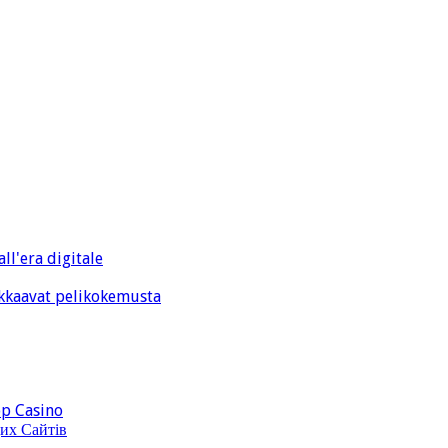
ll'era digitale
kkaavat pelikokemusta
op Casino
их Сайтів