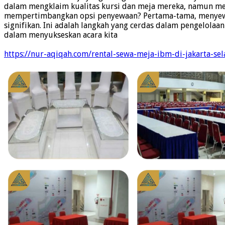
dalam mengklaim kualitas kursi dan meja mereka, namun me
mempertimbangkan opsi penyewaan? Pertama-tama, menyewa 
signifikan. Ini adalah langkah yang cerdas dalam pengelola
dalam menyukseskan acara kita
https://nur-aqiqah.com/rental-sewa-meja-ibm-di-jakarta-sel