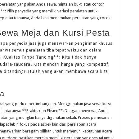
peralatan yang akan Anda sewa, mintalah bukti atau contoh
**: Pilih penyedia yang memiliki variasi peralatan untuk
sep atau temanya, Anda bisa menemukan peralatan yang cocok
ewa Meja dan Kursi Pesta
rapa penyedia jasa juga menawarkan pengiriman khusus
bahwa semua peralatan tiba tepat waktu dan dalam
, Kualitas Tanpa Tanding**: Kita tidak hanya
udara-saudara! Kita mencari harga yang kompetitif,
sa ditandingi! Itulah yang akan membawa acara kita
ra
hal yang perlu dipertimbangkan. Menggunakan jasa sewa kursi
 antaranya: **Praktis dan Efisien**: Dengan menyewa, Anda
alatan yang mungkin hanya digunakan sekali. Proses pemesanan
pat lebih fokus pada aspek lain dari persiapan acara
ang menawarkan beragam pilihan untuk memenuhi kebutuhan acara
 outdoor, pastikan mereka memiliki peralatan yang sesuai untuk