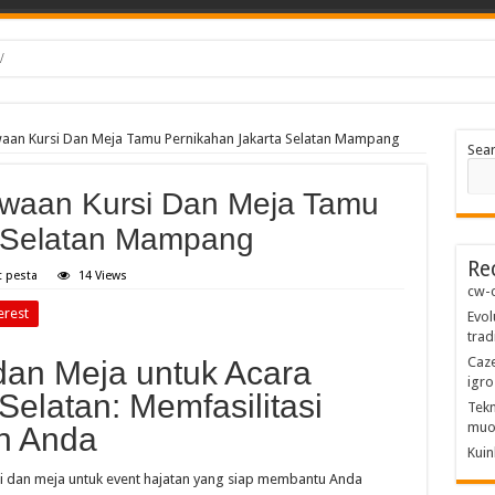
/
waan Kursi Dan Meja Tamu Pernikahan Jakarta Selatan Mampang
Sea
ewaan Kursi Dan Meja Tamu
a Selatan Mampang
Re
t pesta
14 Views
cw-c
erest
Evol
trad
Caze
an Meja untuk Acara
igro
Selatan: Memfasilitasi
Tekn
muo
n Anda
Kuin
rsi dan meja untuk event hajatan yang siap membantu Anda