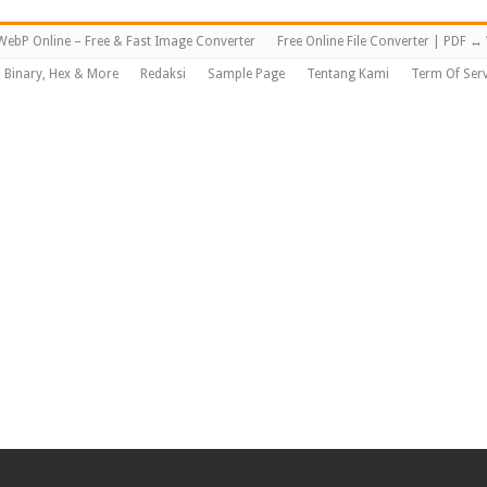
WebP Online – Free & Fast Image Converter
Free Online File Converter | PDF 
, Binary, Hex & More
Redaksi
Sample Page
Tentang Kami
Term Of Serv