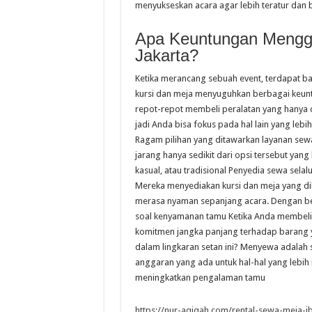
menyukseskan acara agar lebih teratur dan 
Apa Keuntungan Menggu
Jakarta?
Ketika merancang sebuah event, terdapat ba
kursi dan meja menyuguhkan berbagai keuntun
repot-repot membeli peralatan yang hanya 
jadi Anda bisa fokus pada hal lain yang lebi
Ragam pilihan yang ditawarkan layanan sew
jarang hanya sedikit dari opsi tersebut yan
kasual, atau tradisional Penyedia sewa selal
Mereka menyediakan kursi dan meja yang d
merasa nyaman sepanjang acara. Dengan be
soal kenyamanan tamu Ketika Anda membeli p
komitmen jangka panjang terhadap barang y
dalam lingkaran setan ini? Menyewa adalah 
anggaran yang ada untuk hal-hal yang lebih
meningkatkan pengalaman tamu
https://nur-aqiqah.com/rental-sewa-meja-ib