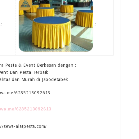
;
;
a Pesta & Event Berkesan dengan :
vent Dan Pesta Terbaik
alitas dan Murah di Jabodetabek
//wa.me/6285213092613
//wa.me/6285213092613
://sewa-alatpesta.com/