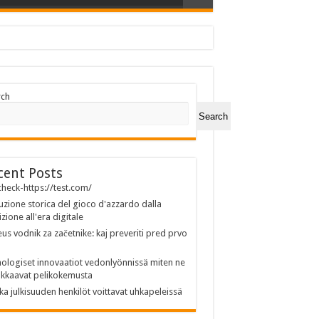
rch
Search
cent Posts
heck-https://test.com/
uzione storica del gioco d'azzardo dalla
izione all'era digitale
us vodnik za začetnike: kaj preveriti pred prvo
ologiset innovaatiot vedonlyönnissä miten ne
kkaavat pelikokemusta
ka julkisuuden henkilöt voittavat uhkapeleissä