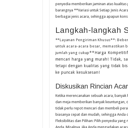
penyedia memberikan jaminan atas kualitas 
barangnya **Variasi untuk Setiap Jenis Acara
berbagai jenis acara, sehingga apapun kon
Langkah-langkah S
**Layanan Pengiriman Khusus**: Bebe
untuk acara-acara besar, memastikan 
**Harga Kompetitif
jumlah yang cukup
mencari harga yang murah! Tidak, sa
tetapi dengan kualitas yang tidak bi
ke puncak kesuksesan!
Diskusikan Rincian Aca
Ketika merencanakan sebuah acara, banyak 
dan meja memberikan banyak keuntungan, di
tidak perlu repot mencari dan membeli per
biasanya cepat dan mudah, sehingga Anda da
Fleksibilitas dan Pilihan: Pilih penyedia y
Anda. Misalnya, jika Anda mengadakan acara