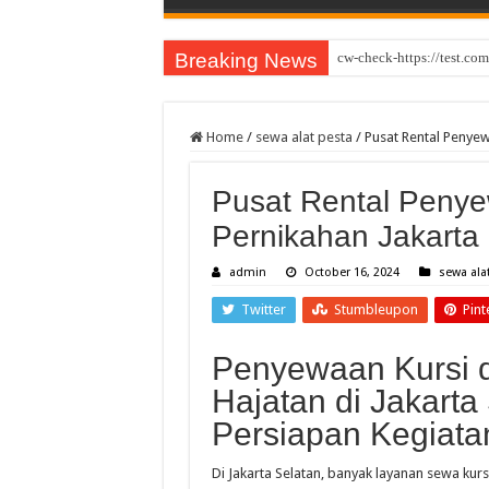
Breaking News
cw-check-https://test.com
Home
/
sewa alat pesta
/
Pusat Rental Penye
Pusat Rental Peny
Pernikahan Jakart
admin
October 16, 2024
sewa ala
Twitter
Stumbleupon
Pint
Penyewaan Kursi d
Hajatan di Jakarta 
Persiapan Kegiata
Di Jakarta Selatan, banyak layanan sewa ku