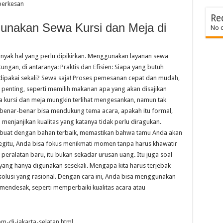
berkesan
Re
nakan Sewa Kursi dan Meja di
No 
nyak hal yang perlu dipikirkan. Menggunakan layanan sewa
gan, di antaranya: Praktis dan Efisien: Siapa yang butuh
dipakai sekali? Sewa saja! Proses pemesanan cepat dan mudah,
h penting, seperti memilih makanan apa yang akan disajikan
a kursi dan meja mungkin terlihat mengesankan, namun tak
g benar-benar bisa mendukung tema acara, apakah itu formal,
u menjanjikan kualitas yang katanya tidak perlu diragukan.
ibuat dengan bahan terbaik, memastikan bahwa tamu Anda akan
gitu, Anda bisa fokus menikmati momen tanpa harus khawatir
eralatan baru, itu bukan sekadar urusan uang. Itu juga soal
ang hanya digunakan sesekali. Mengapa kita harus terjebak
solusi yang rasional. Dengan cara ini, Anda bisa menggunakan
 mendesak, seperti memperbaiki kualitas acara atau
m-di-jakarta-selatan.html