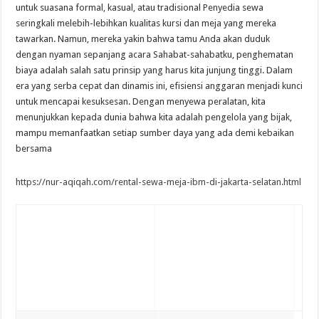
untuk suasana formal, kasual, atau tradisional Penyedia sewa
seringkali melebih-lebihkan kualitas kursi dan meja yang mereka
tawarkan. Namun, mereka yakin bahwa tamu Anda akan duduk
dengan nyaman sepanjang acara Sahabat-sahabatku, penghematan
biaya adalah salah satu prinsip yang harus kita junjung tinggi. Dalam
era yang serba cepat dan dinamis ini, efisiensi anggaran menjadi kunci
untuk mencapai kesuksesan. Dengan menyewa peralatan, kita
menunjukkan kepada dunia bahwa kita adalah pengelola yang bijak,
mampu memanfaatkan setiap sumber daya yang ada demi kebaikan
bersama
https://nur-aqiqah.com/rental-sewa-meja-ibm-di-jakarta-selatan.html