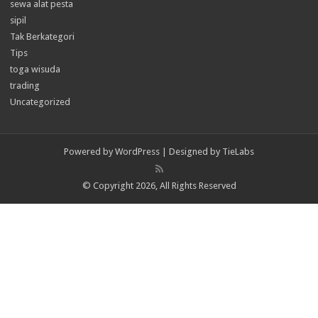
sewa alat pesta
sipil
Tak Berkategori
Tips
toga wisuda
trading
Uncategorized
Powered by
WordPress
| Designed by
TieLabs
© Copyright 2026, All Rights Reserved