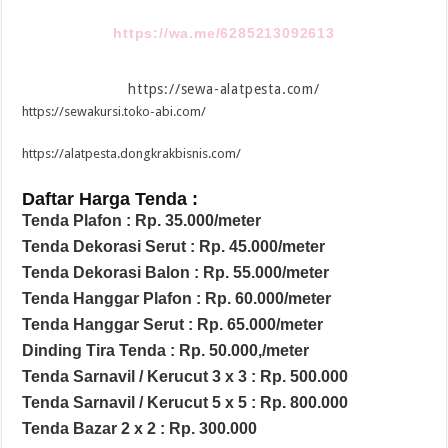
https://wa.me/6285213092613
https://sewa-alatpesta.com/
https://sewakursi.toko-abi.com/
https://alatpesta.dongkrakbisnis.com/
Daftar Harga Tenda :
Tenda Plafon : Rp. 35.000/meter
Tenda Dekorasi Serut : Rp. 45.000/meter
Tenda Dekorasi Balon : Rp. 55.000/meter
Tenda Hanggar Plafon : Rp. 60.000/meter
Tenda Hanggar Serut : Rp. 65.000/meter
Dinding Tira Tenda : Rp. 50.000,/meter
Tenda Sarnavil / Kerucut 3 x 3 : Rp. 500.000
Tenda Sarnavil / Kerucut 5 x 5 : Rp. 800.000
Tenda Bazar 2 x 2 : Rp. 300.000