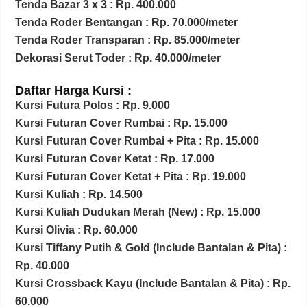
Tenda Bazar 3 x 3 : Rp. 400.000
Tenda Roder Bentangan : Rp. 70.000/meter
Tenda Roder Transparan : Rp. 85.000/meter
Dekorasi Serut Toder : Rp. 40.000/meter
Daftar Harga Kursi :
Kursi Futura Polos : Rp. 9.000
Kursi Futuran Cover Rumbai : Rp. 15.000
Kursi Futuran Cover Rumbai + Pita : Rp. 15.000
Kursi Futuran Cover Ketat : Rp. 17.000
Kursi Futuran Cover Ketat + Pita : Rp. 19.000
Kursi Kuliah : Rp. 14.500
Kursi Kuliah Dudukan Merah (New) : Rp. 15.000
Kursi Olivia : Rp. 60.000
Kursi Tiffany Putih & Gold (Include Bantalan & Pita) :
Rp. 40.000
Kursi Crossback Kayu (Include Bantalan & Pita) : Rp.
60.000