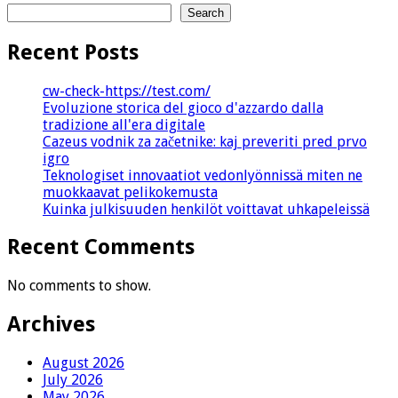
Search
Recent Posts
cw-check-https://test.com/
Evoluzione storica del gioco d'azzardo dalla
tradizione all'era digitale
Cazeus vodnik za začetnike: kaj preveriti pred prvo
igro
Teknologiset innovaatiot vedonlyönnissä miten ne
muokkaavat pelikokemusta
Kuinka julkisuuden henkilöt voittavat uhkapeleissä
Recent Comments
No comments to show.
Archives
August 2026
July 2026
May 2026