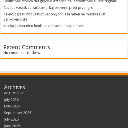
Evoluzione storica del gioco d'azzardo dalla tradizione all'era digitale
Cazeus vodnik za začetnike: kaj preveriti pred prvo igro
Teknologiset innovaatiot vedonlyönnissä miten ne muokkaavat
pelikokemusta
Kuinka julkisuuden henkilöt voittavat uhkapeleissä
Recent Comments
No comments to show.
Archives
August 2026
July 2026
May 2026
September 2025
July 2025
June 2025