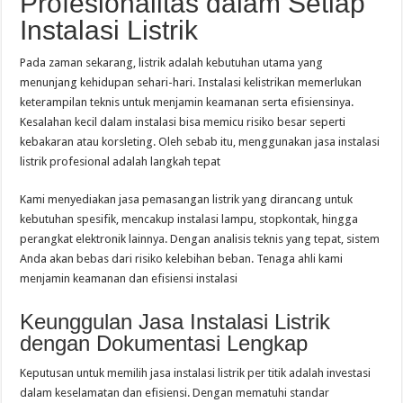
Profesionalitas dalam Setiap
Онлайн Казино України Фавбет казино Рейтинг Найкращих Сайтів
Instalasi Listrik
Pada zaman sekarang, listrik adalah kebutuhan utama yang
menunjang kehidupan sehari-hari. Instalasi kelistrikan memerlukan
keterampilan teknis untuk menjamin keamanan serta efisiensinya.
Kesalahan kecil dalam instalasi bisa memicu risiko besar seperti
kebakaran atau korsleting. Oleh sebab itu, menggunakan jasa instalasi
listrik profesional adalah langkah tepat
Kami menyediakan jasa pemasangan listrik yang dirancang untuk
kebutuhan spesifik, mencakup instalasi lampu, stopkontak, hingga
perangkat elektronik lainnya. Dengan analisis teknis yang tepat, sistem
Anda akan bebas dari risiko kelebihan beban. Tenaga ahli kami
menjamin keamanan dan efisiensi instalasi
Keunggulan Jasa Instalasi Listrik
dengan Dokumentasi Lengkap
Keputusan untuk memilih jasa instalasi listrik per titik adalah investasi
dalam keselamatan dan efisiensi. Dengan mematuhi standar