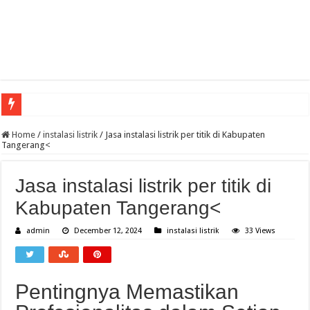
Evoluzione storica del gioco d'azzardo dalla tradizione all'era digitale
Home
/
instalasi listrik
/
Jasa instalasi listrik per titik di Kabupaten
Tangerang<
Cazeus vodnik za začetnike: kaj preveriti pred prvo igro
Teknologiset innovaatiot vedonlyönnissä miten ne muokkaavat pelikokemusta
Jasa instalasi listrik per titik di
Kuinka julkisuuden henkilöt voittavat uhkapeleissä
Kabupaten Tangerang<
cw-check-https://test.com/
admin
December 12, 2024
instalasi listrik
33 Views
Sensible Medical insurance Preparations
Sensible Medical insurance Preparations
Coronavirus disease 2019
Pentingnya Memastikan
Guide des Meilleurs Sites de Jeu en Ligne pour 2026: Top Casino