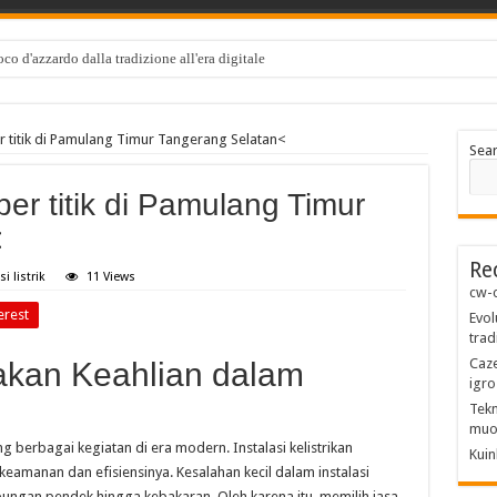
co d'azzardo dalla tradizione all'era digitale
 per titik di Pamulang Timur Tangerang Selatan<
Sea
k per titik di Pamulang Timur
<
Re
si listrik
11 Views
cw-c
erest
Evol
trad
Caze
kan Keahlian dalam
igro
Tekn
muo
 berbagai kegiatan di era modern. Instalasi kelistrikan
Kuin
eamanan dan efisiensinya. Kesalahan kecil dalam instalasi
ungan pendek hingga kebakaran. Oleh karena itu, memilih jasa