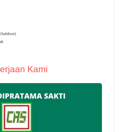
n Outdoor)
ik
kerjaan Kami