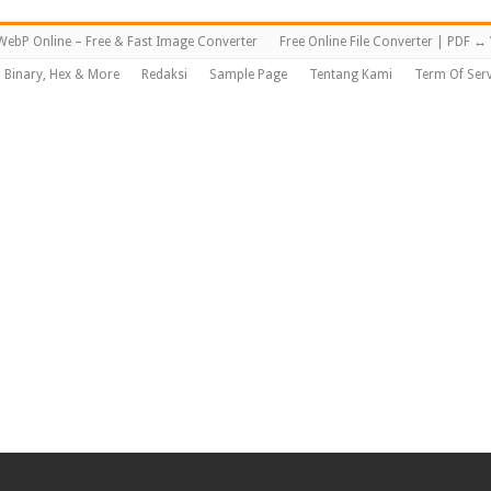
WebP Online – Free & Fast Image Converter
Free Online File Converter | PDF 
, Binary, Hex & More
Redaksi
Sample Page
Tentang Kami
Term Of Serv