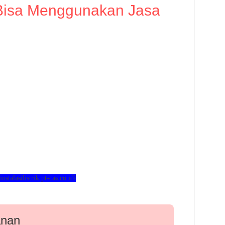
Bisa Menggunakan Jasa
/instalasilistrik.pt-cas.co.id/
anan