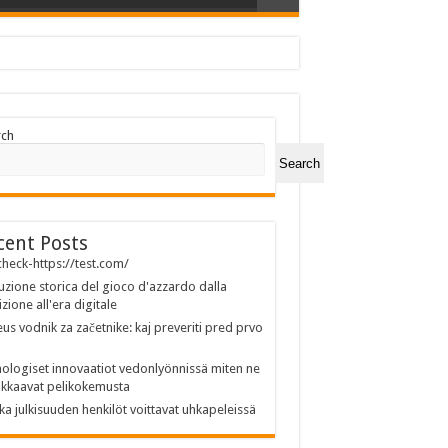
rch
Search
cent Posts
heck-https://test.com/
uzione storica del gioco d'azzardo dalla
izione all'era digitale
us vodnik za začetnike: kaj preveriti pred prvo
ologiset innovaatiot vedonlyönnissä miten ne
kkaavat pelikokemusta
ka julkisuuden henkilöt voittavat uhkapeleissä