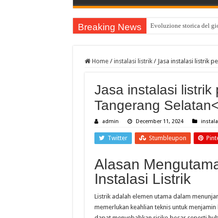
Breaking News
Evoluzione storica del gio
Home
/
instalasi listrik
/
Jasa instalasi listrik
Jasa instalasi listri
Tangerang Selatan
admin
December 11, 2024
instala
Twitter
Stumbleupon
Pint
Alasan Mengutama
Instalasi Listrik
Listrik adalah elemen utama dalam menunjang
memerlukan keahlian teknis untuk menjamin k
dapat menyebabkan risiko besar seperti hub