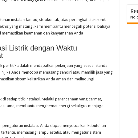
Re
No 
tuhan instalasi lampu, stopkontak, atau perangkat elektronik
n teknis yang matang, kami membantu mencegah potensi bahaya
hli memastikan keamanan dan kenyamanan Anda
si Listrik dengan Waktu
at
ik per titik adalah mendapatkan pekerjaan yang sesuai standar
jamin jika Anda mencoba memasang sendiri atau memilih jasa yang
mastikan sistem kelistrikan Anda aman dan melindungi
a
di setiap titik instalasi. Melalui perencanaan yang cermat,
ya utama, membantu menghemat energi sekaligus menjaga
lam pengaturan instalasi. Anda dapat menyesuaikan kebutuhan
ertentu, memasang lampu estetis, atau mengatur sistem