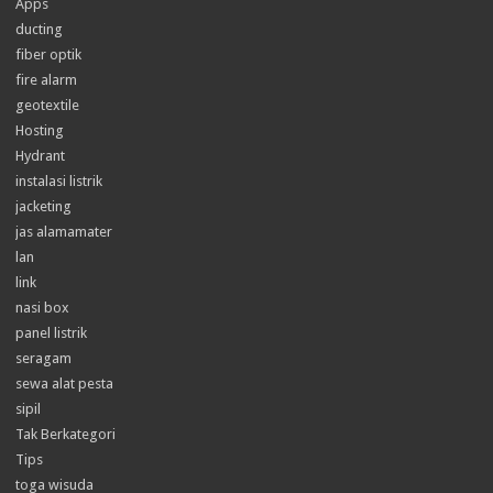
Apps
ducting
fiber optik
fire alarm
geotextile
Hosting
Hydrant
instalasi listrik
jacketing
jas alamamater
lan
link
nasi box
panel listrik
seragam
sewa alat pesta
sipil
Tak Berkategori
Tips
toga wisuda