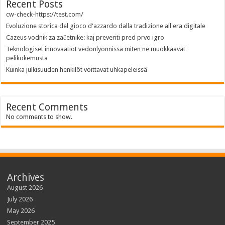
Recent Posts
cw-check-https://test.com/
Evoluzione storica del gioco d'azzardo dalla tradizione all'era digitale
Cazeus vodnik za začetnike: kaj preveriti pred prvo igro
Teknologiset innovaatiot vedonlyönnissä miten ne muokkaavat
pelikokemusta
Kuinka julkisuuden henkilöt voittavat uhkapeleissä
Recent Comments
No comments to show.
Archives
August 2026
July 2026
May 2026
September 2025