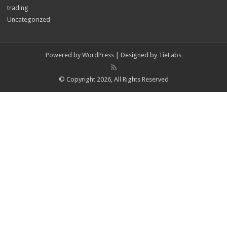
trading
Uncategorized
Powered by
WordPress
| Designed by
TieLabs
© Copyright 2026, All Rights Reserved