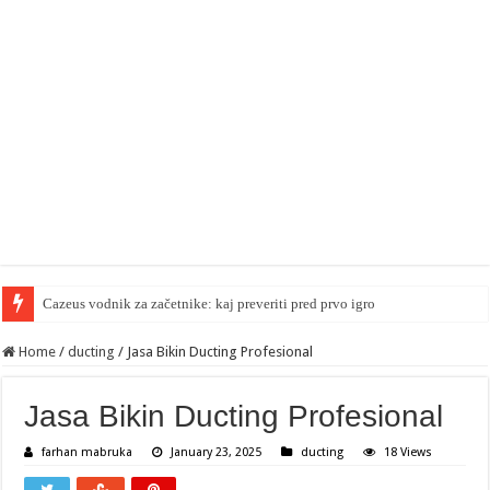
Cazeus vodnik za začetnike: kaj preveriti pred prvo igro
Home
/
ducting
/
Jasa Bikin Ducting Profesional
Jasa Bikin Ducting Profesional
farhan mabruka
January 23, 2025
ducting
18 Views