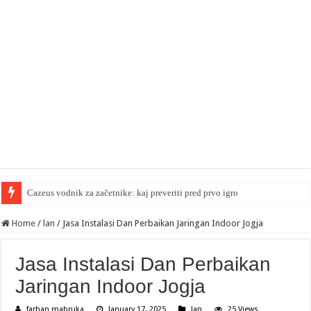
Cazeus vodnik za začetnike: kaj preveriti pred prvo igro
Home
/
lan
/
Jasa Instalasi Dan Perbaikan Jaringan Indoor Jogja
Jasa Instalasi Dan Perbaikan
Jaringan Indoor Jogja
farhan mabruka
January 17, 2025
lan
25 Views