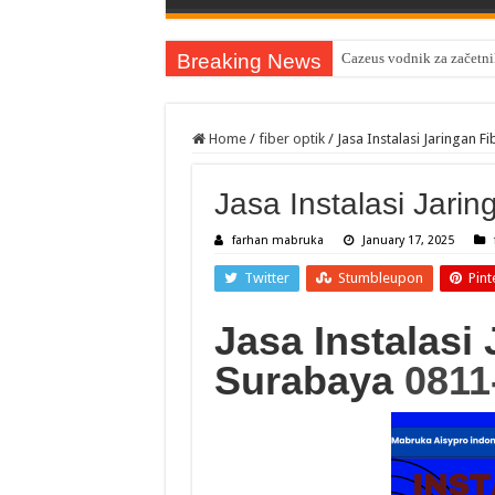
Breaking News
Cazeus vodnik za začetnik
Home
/
fiber optik
/
Jasa Instalasi Jaringan F
Jasa Instalasi Jari
farhan mabruka
January 17, 2025
Twitter
Stumbleupon
Pint
Jasa Instalasi
Surabaya
0811