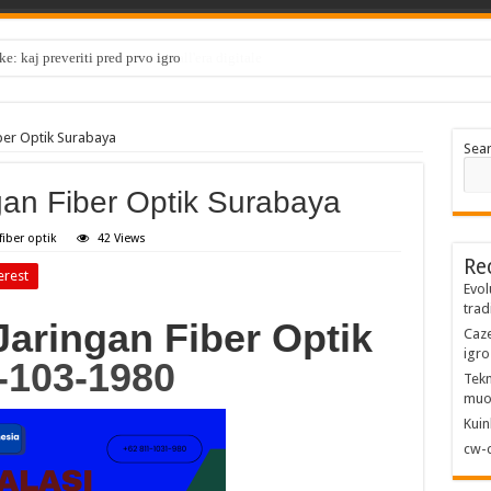
e: kaj preveriti pred prvo igro
iber Optik Surabaya
Sea
ngan Fiber Optik Surabaya
fiber optik
42 Views
Re
erest
Evol
trad
 Jaringan Fiber Optik
Caze
igro
-103-1980
Tekn
muo
Kuin
cw-c