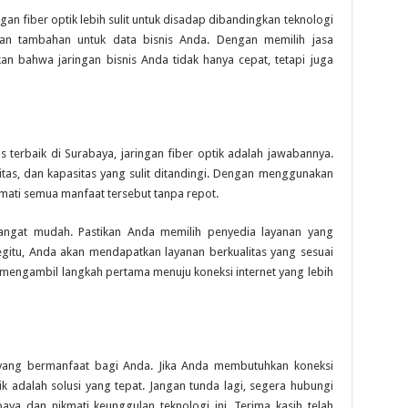
gan fiber optik lebih sulit untuk disadap dibandingkan teknologi
gan tambahan untuk data bisnis Anda. Dengan memilih jasa
kan bahwa jaringan bisnis Anda tidak hanya cepat, tetapi juga
s terbaik di Surabaya, jaringan fiber optik adalah jawabannya.
itas, dan kapasitas yang sulit ditandingi. Dengan menggunakan
kmati semua manfaat tersebut tanpa repot.
 sangat mudah. Pastikan Anda memilih penyedia layanan yang
itu, Anda akan mendapatkan layanan berkualitas yang sesuai
mengambil langkah pertama menuju koneksi internet yang lebih
 yang bermanfaat bagi Anda. Jika Anda membutuhkan koneksi
ptik adalah solusi yang tepat. Jangan tunda lagi, segera hubungi
abaya dan nikmati keunggulan teknologi ini. Terima kasih telah