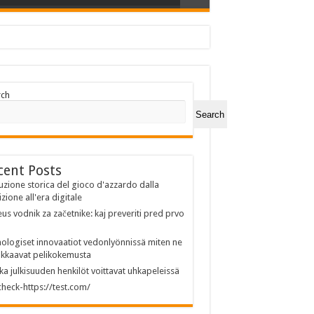
rch
Search
cent Posts
uzione storica del gioco d'azzardo dalla
izione all'era digitale
us vodnik za začetnike: kaj preveriti pred prvo
ologiset innovaatiot vedonlyönnissä miten ne
kkaavat pelikokemusta
ka julkisuuden henkilöt voittavat uhkapeleissä
heck-https://test.com/