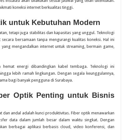
ses instalasi akan dilakukan sesuai jadwal yang telah ditentukan.
mati koneksi internet berkualitas tinggi.
tik untuk Kebutuhan Modern
n, tetapi juga stabilitas dan kapasitas yang unggul. Teknologi
ecara bersamaan tanpa mengurangi kualitas koneksi. Hal ini
 yang mengandalkan internet untuk streaming, bermain game,
bih hemat energi dibandingkan kabel tembaga. Teknologi ini
hingga lebih ramah lingkungan. Dengan segala keunggulannya,
n utama bagi banyak pengguna di Surabaya.
er Optik Penting untuk Bisnis
pat dan andal adalah kunci produktivitas. Fiber optik menawarkan
nsfer data dalam jumlah besar dalam waktu singkat. Dengan
kan berbagai aplikasi berbasis cloud, video konferensi, dan