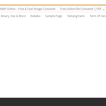
WebP Online – Free & Fast Image Converter
Free Online File Converter | PDF 
, Binary, Hex & More
Redaksi
Sample Page
Tentang Kami
Term Of Serv