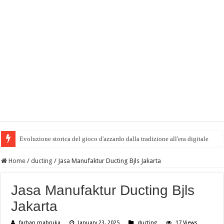
Evoluzione storica del gioco d'azzardo dalla tradizione all'era digitale
Home
/
ducting
/
Jasa Manufaktur Ducting Bjls Jakarta
Jasa Manufaktur Ducting Bjls
Jakarta
farhan mabruka
January 23, 2025
ducting
17 Views