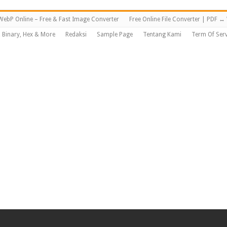
WebP Online – Free & Fast Image Converter
Free Online File Converter | PDF 
, Binary, Hex & More
Redaksi
Sample Page
Tentang Kami
Term Of Serv