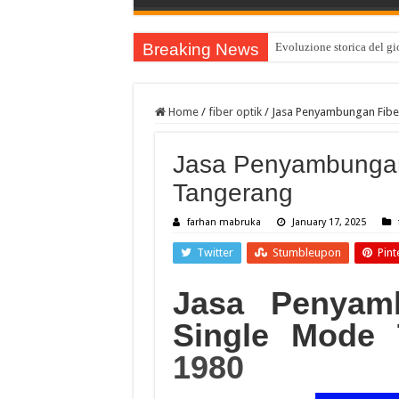
Breaking News
Evoluzione storica del gio
Home
/
fiber optik
/
Jasa Penyambungan Fibe
Jasa Penyambungan
Tangerang
farhan mabruka
January 17, 2025
Twitter
Stumbleupon
Pint
Jasa Penyam
Single Mode 
1980