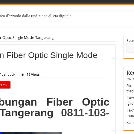
co d'azzardo dalla tradizione all'era digitale
r Optic Single Mode Tangerang
Sea
 Fiber Optic Single Mode
Re
fiber optik
15 Views
cw-c
erest
Evol
trad
bungan Fiber Optic
Caze
igro
Tangerang
0811-103-
Tekn
muo
Kuin