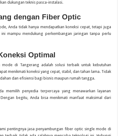
an dukungan teknis pasca-instalasi.
ang dengan Fiber Optic
de, Anda tidak hanya mendapatkan koneksi cepat, tetapi juga
gi ini mampu mendukung perkembangan jaringan tanpa perlu
 Koneksi Optimal
e mode di Tangerang adalah solusi terbaik untuk kebutuhan
apat menikmati koneksi yang cepat, stabil, dan tahan lama. Tidak
udahan dan efisiensi bagi bisnis maupun rumah tangga.
nda memilih penyedia terpercaya yang menawarkan layanan
. Dengan begitu, Anda bisa menikmati manfaat maksimal dari
mi pentingnya jasa penyambungan fiber optic single mode di
an terbaik, tidak ada salahnya mencoba teknologi ini. Hubungi