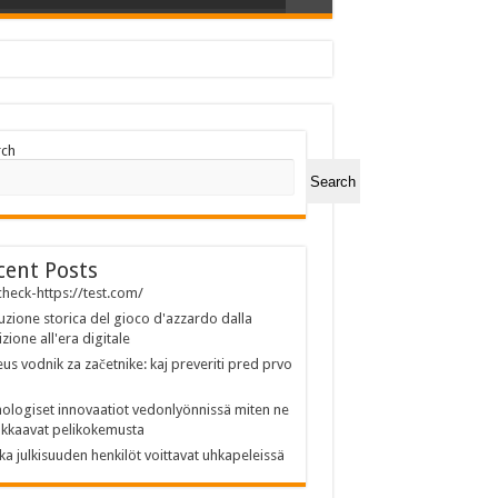
rch
Search
cent Posts
heck-https://test.com/
uzione storica del gioco d'azzardo dalla
izione all'era digitale
us vodnik za začetnike: kaj preveriti pred prvo
ologiset innovaatiot vedonlyönnissä miten ne
kkaavat pelikokemusta
ka julkisuuden henkilöt voittavat uhkapeleissä