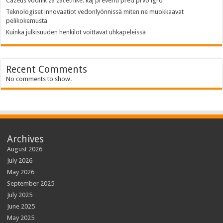
Cazeus vodnik za začetnike: kaj preveriti pred prvo igro
Teknologiset innovaatiot vedonlyönnissä miten ne muokkaavat
pelikokemusta
Kuinka julkisuuden henkilöt voittavat uhkapeleissä
Recent Comments
No comments to show.
Archives
August 2026
July 2026
May 2026
September 2025
July 2025
June 2025
May 2025