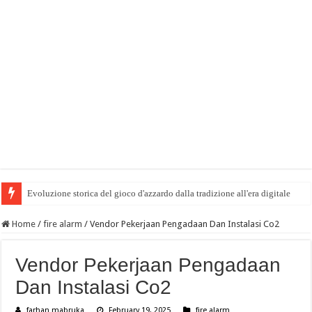
Evoluzione storica del gioco d'azzardo dalla tradizione all'era digitale
Home
/
fire alarm
/
Vendor Pekerjaan Pengadaan Dan Instalasi Co2
Vendor Pekerjaan Pengadaan
Dan Instalasi Co2
farhan mabruka
February 19, 2025
fire alarm