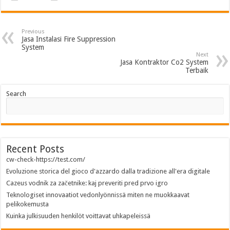
Previous
Jasa Instalasi Fire Suppression
System
Next
Jasa Kontraktor Co2 System
Terbaik
Search
Recent Posts
cw-check-https://test.com/
Evoluzione storica del gioco d'azzardo dalla tradizione all'era digitale
Cazeus vodnik za začetnike: kaj preveriti pred prvo igro
Teknologiset innovaatiot vedonlyönnissä miten ne muokkaavat
pelikokemusta
Kuinka julkisuuden henkilöt voittavat uhkapeleissä