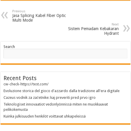
Previous
Jasa Splicing Kabel Fiber Optic
Multi Mode
Next
Sistem Pemadam Kebakaran
Hydrant
Search
Recent Posts
cw-check-https://test.com/
Evoluzione storica del gioco d'azzardo dalla tradizione all'era digitale
Cazeus vodnik za začetnike: kaj preveriti pred prvo igro
Teknologiset innovaatiot vedonlyönnissä miten ne muokkaavat
pelikokemusta
Kuinka julkisuuden henkilöt voittavat uhkapeleissä