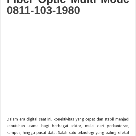
0811-103-1980
Guide des Meilleurs Sites de Jeu en Ligne pour 2026: Top Casino
Dalam era digital saat ini, konektivitas yang cepat dan stabil menjadi
kebutuhan utama bagi berbagai sektor, mulai dari perkantoran,
kampus, hingga pusat data. Salah satu teknologi yang paling efektif