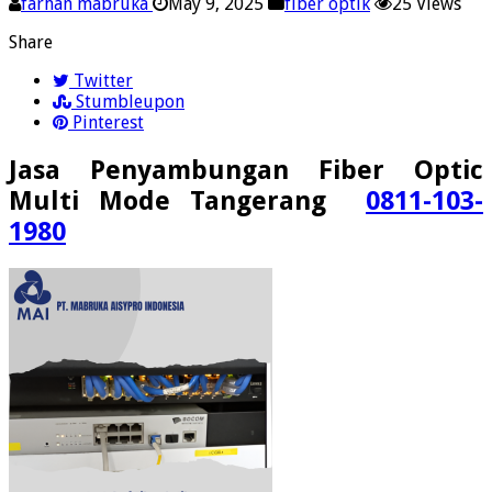
farhan mabruka
May 9, 2025
fiber optik
25 Views
Share
Twitter
Stumbleupon
Pinterest
Jasa Penyambungan Fiber Optic
Multi Mode Tangerang
0811-103-
1980