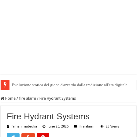
Evoluzione storica del gioco d'azzardo dalla tradizione all'era digitale
Home
/
fire alarm
/
Fire Hydrant Systems
Fire Hydrant Systems
farhan mabruka
June 25, 2025
fire alarm
23 Views